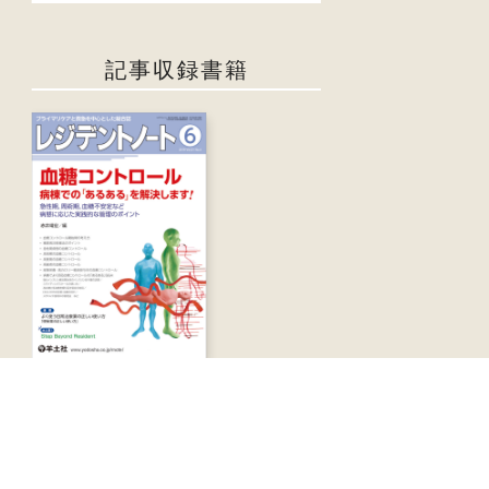
記事収録書籍
レジデントノート2019年6月号 Vol.21 No.4
血糖コントロール 病棟での
「あるある」を解決します！
急性期，周術期，血糖不安定など病態に