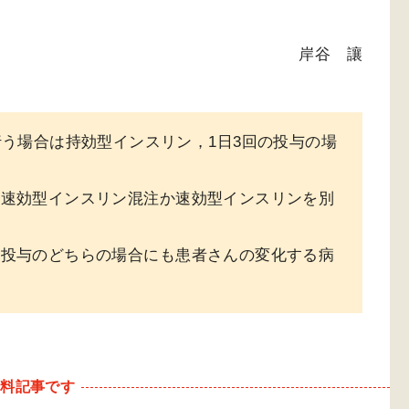
岸谷 讓
行う場合は持効型インスリン，1日3回の投与の場
の速効型インスリン混注か速効型インスリンを別
液投与のどちらの場合にも患者さんの変化する病
有料記事です