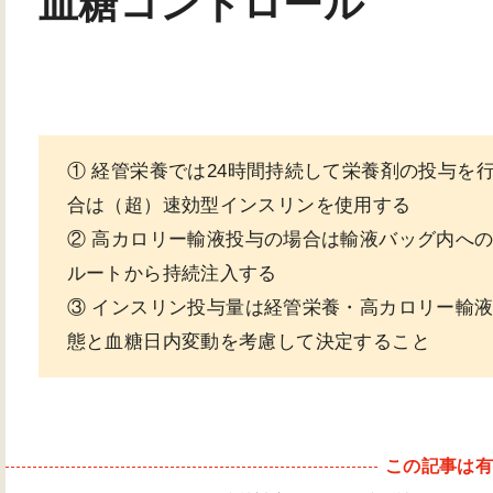
血糖コントロール
① 経管栄養では24時間持続して栄養剤の投与を
合は（超）速効型インスリンを使用する
② 高カロリー輸液投与の場合は輸液バッグ内へ
ルートから持続注入する
③ インスリン投与量は経管栄養・高カロリー輸
態と血糖日内変動を考慮して決定すること
この記事は