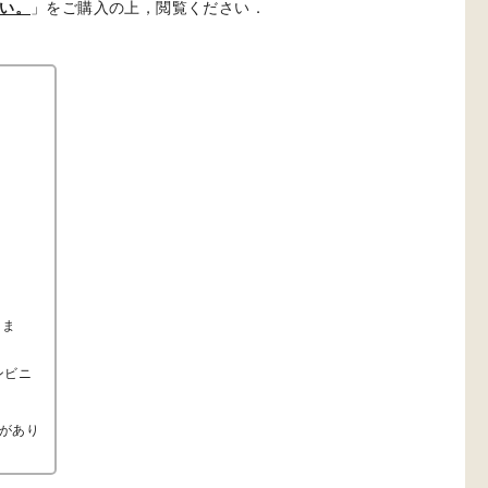
い。
」をご購入の上，閲覧ください．
りま
ンビニ
があり