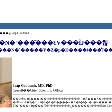
��@Jaap Goudsmit
�N�`���̌���ƐV���ȊJ���헪
Jaap Goudsmit, MD, PhD
Crucell��Chief Scientific Officer
��w�w�ʂ���є��m�����I�����_ �A���X�e��
�DCrucell�Ђ�CSO�A�C�O�͓���w�̃A�J�f�~�b�N���f�B�J���Z���^�[�iAMC�j�ɍݐЂ��C1989�`2002�N�ɂ̓E�C���X�w����̋������΂߂�D���݂ł��n���n��֘A�̓`���a����̋����Ƃ���AMC�ɐЂ�u���Ă���D�܂������q���������iNIH�j��j���[���[�