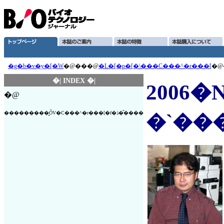
�g�b�v�y�[�W
�@���@
�L�[�p�[�\���C���^�r���[
�@
�| INDEX �|
2006
�@
���������͍ŐV�C���^�r���[�f�ڎ��̂���