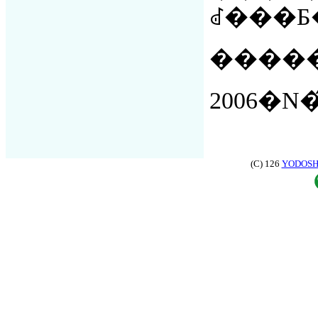
ꂽ���Ƃ
(C)
126
YODOSHA