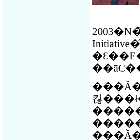
2003�N
Initia
�Ɛ��E�
���Ă�
킪���ł
�����
�����
���Ă����D�����C��