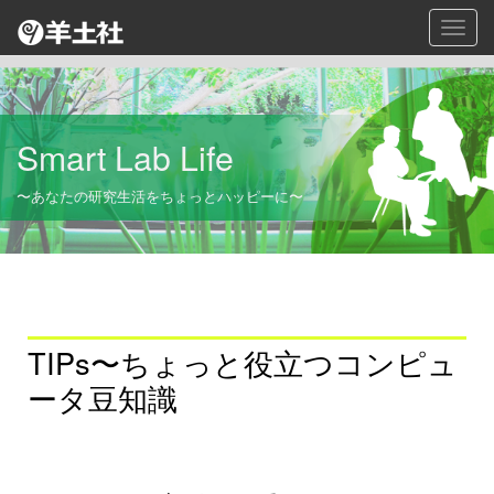
Toggl
navig
Smart Lab Life
〜あなたの研究生活をちょっとハッピーに〜
TIPs〜ちょっと役立つコンピュ
ータ豆知識