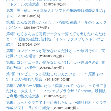
ートメールの注意点
（2018/02/16公開）
第2回 洋土砂… 〜日本語入力ソフトの単語登録機能活用のす
すめ
（2018/03/30公開）
第3回 こんなの買ったっけ… 〜巧妙な迷惑メールのチェック
ポイント
（2018/04/27公開）
第4回 たくさんある写真データを一覧で打ち出したいんだけ
ど… 〜画像の確認に便利な「インデックスプリント」のご
紹介
（2018/06/01公開）
第5回 コンピュータが動かないんだけど… 〜原因その1 実
は動いている場合
（2018/06/29公開）
第6回 コンピュータが動かないんだけど… 〜原因その2 電
源が故障した場合
（2018/07/06公開）
第7回 コンピュータが起動しないんだけど…… 〜原因その
3 HDDが壊れた場合
（2018/08/10公開）
第8回 WEBページ開いたら「保護されていない」って出てき
たけど，大丈夫？…… 〜ウェブブラウザ「Chrome」最新版
ご利用の際の注意点
（2018/08/24公開）
第9回 もっとグラフで上手に表したい… 〜統計解析・グラフ
作成ソフト「R」のご紹介
（2018/10/30公開）