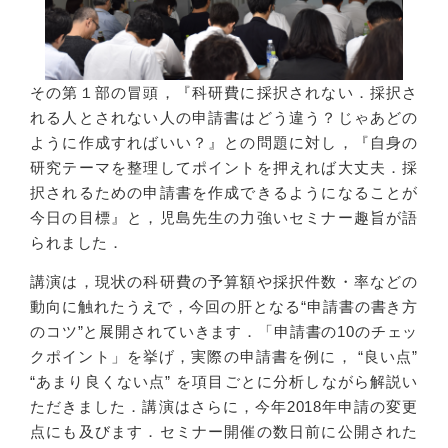
その第１部の冒頭，『科研費に採択されない．採択さ
れる人とされない人の申請書はどう違う？じゃあどの
ように作成すればいい？』との問題に対し，『自身の
研究テーマを整理してポイントを押えれば大丈夫．採
択されるための申請書を作成できるようになることが
今日の目標』と，児島先生の力強いセミナー趣旨が語
られました．
講演は，現状の科研費の予算額や採択件数・率などの
動向に触れたうえで，今回の肝となる“申請書の書き方
のコツ”と展開されていきます．「申請書の10のチェッ
クポイント」を挙げ，実際の申請書を例に， “良い点”
“あまり良くない点” を項目ごとに分析しながら解説い
ただきました．講演はさらに，今年2018年申請の変更
点にも及びます．セミナー開催の数日前に公開された