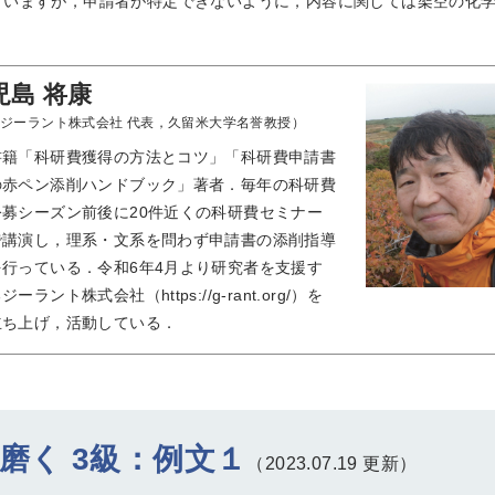
ていますが，申請者が特定できないように，内容に関しては架空の化
児島 将康
ジーラント株式会社 代表，久留米大学名誉教授）
書籍「科研費獲得の方法とコツ」「科研費申請書
の赤ペン添削ハンドブック」著者．毎年の科研費
公募シーズン前後に20件近くの科研費セミナー
で講演し，理系・文系を問わず申請書の添削指導
を行っている．令和6年4月より研究者を支援す
ジーラント株式会社（https://g-rant.org/）を
立ち上げ，活動している．
磨く 3級：例文１
（2023.07.19 更新）