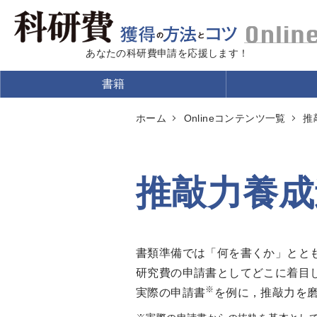
あなたの科研費申請を応援します！
書籍
ホーム
Onlineコンテンツ一覧
推
推敲力養成
書類準備では「何を書くか」とと
研究費の申請書としてどこに着目
※
実際の申請書
を例に，推敲力を