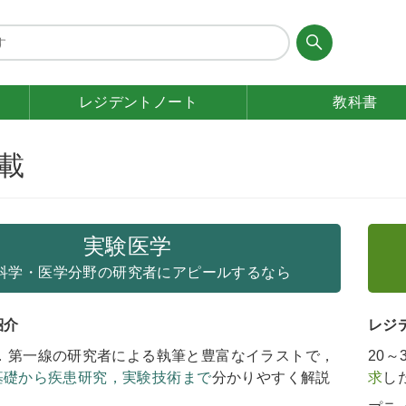
レジデント
ノート
教科書
載
実験医学
科学・医学分野の研究者にアピールするなら
紹介
レジ
刊．第一線の研究者による執筆と豊富なイラストで，
20
基礎から疾患研究，実験技術まで
分かりやすく解説
求
し