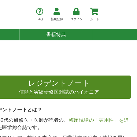
FAQ
新規登録
ログイン
カート
書籍特典
レジデントノート
信頼と実績研修医雑誌のパイオニア
デントノートとは？
～30代の研修医・医師が読者の、
臨床現場の「実用性」を追
た医学総合誌です。