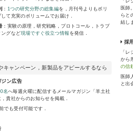
「レ
医師
刊
：
1つの研究分野の総集編
を，月刊号よりもボリ
らと
プして充実のボリュームでお届け．
結し
冊
：実験の原理，研究戦略，プロトコール，トラブ
ィングなど
現場ですぐ役立つ情報
を発信．
採
「レ
から
の信
やキャンペーン，新製品をアピールするなら
医師
ガジン広告
と出
00名
へ毎週火曜に配信するメールマガジン「羊土社
に，貴社からのお知らせを掲載．
日前でも受付可能です．
告