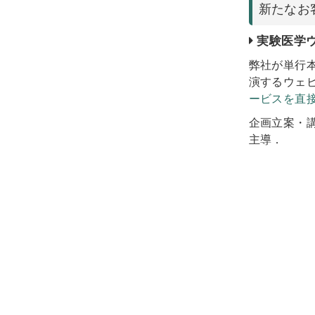
新たなお
実験医学
弊社が単行
演するウェ
ービスを直
企画立案・
主導．