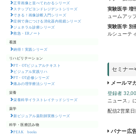
正常画像と並べてわかるシリーズ
実験医学 増
ステップビヨンドレジデントシリーズ
できる！画像診断入門シリーズ
ュームアッ
症例で身につける消化器内視鏡シリーズ
実験医学 別
ジェネラル診療シリーズ
救急・ERノート
ルシューテ
看護
納得！実践シリーズ
リハビリテーション
PT・OTビジュアルテキスト
セミナー
ビジュアル実践リハ
PT・OT必修シリーズ
メールマ
痛みの理学療法シリーズ
栄養
登録者 32,0
栄養科学イラストレイテッドシリーズ
ニュース」
薬学
配信2営業
新ビジュアル薬剤師実務シリーズ
科学・医療読み物
バナー広
PEAK books​