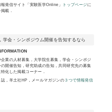
報発信サイト「実験医学Online」
トップページ
に
を掲載．
，学会・シンポジウム開催を告知するなら
FORMATION
や企業の人材募集，大学院生募集，学会・シンポジ
ーの開催告知，研究助成の告知，共同研究先の募集
に特化した掲載コーナー．
」誌，羊土社HP，メールマガジンの
３つで情報発信
．