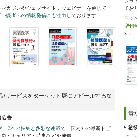
プラ
ルマガジンやウェブサイト，ウェビナーを通じて，
てお
広い読者への情報発信にも注力
しております．
日々
増刊
す。
品/サービスをターゲット層にアピールするな
貴
籍広告
意欲
学
：
2本の特集と多彩な連載
で，国内外の最新トピ
動向・キャリア・時事などを発信．