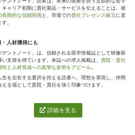
ジデントノート」読者は、未来の医療を担う意欲的な若手
。キャリア初期に貴社製品・サービスを伝えることは、彼
の
長期的な信頼関係
と、市場での
貴社プレゼンス確立
に直
ます。
用・人材獲得にも
ジデントノート」は、信頼される医学情報誌として研修医
厚い支持を得ています。本誌への求人掲載は、
貴院・貴社
頼性と人材育成への真摯な姿勢をアピール
。
人生を左右する選択を控える読者へ、理想を実現し、仲間
会える場として貴院・貴社を強く印象づけます。
詳細を見る