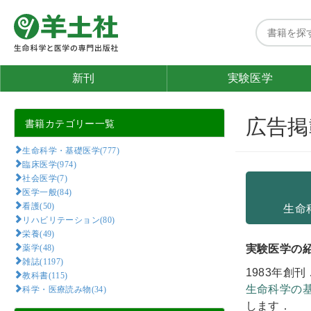
新刊
実験医学
広告掲
書籍カテゴリー一覧
生命科学・基礎医学(777)
臨床医学(974)
社会医学(7)
医学一般(84)
看護(50)
生命
リハビリテーション(80)
栄養(49)
薬学(48)
実験医学の
雑誌(1197)
1983年創
教科書(115)
科学・医療読み物(34)
生命科学の
します．