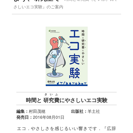
さしいエコ実験』のご案内
さいふ
時間と
研究費
にやさしいエコ実験
編集：
村田茂穂
出版社：
羊土社
発売日：
2016年08月01日
エコ．やさしさを感じるいい響きです．『広辞