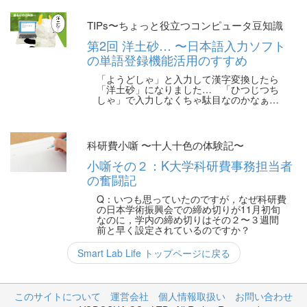
TIPs〜ちょっと役立つコンピュータ豆知識
第2回 洋土砂… 〜日本語入力ソフト
の単語登録機能活用のすすめ
「ようどしゃ」と入力して漢字変換したら
「洋土砂」になりました… 「ひつじつち
しゃ」で入力しなくちゃ駄目なのかなぁ…
科研費小噺 〜十人十色の体験記〜
小噺その２：K大学科研費事務担当者
の奮闘記
Q：いつも思っていたのですが，なぜ科研費
の日本学術振興会での締め切りが11月初旬
なのに，学内の締め切りはその２〜３週間
前と早く設定されているのですか？
Smart Lab Life トップページに戻る
このサイトについて
運営会社
個人情報取扱い
お問い合わせ