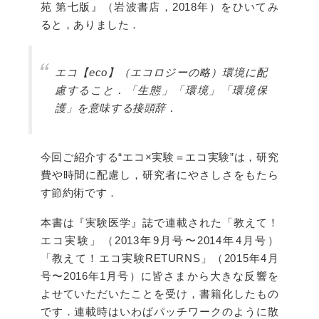
苑 第七版』（岩波書店，2018年）をひいてみ
ると，ありました．
エコ【eco】（エコロジーの略）環境に配
慮すること．「生態」「環境」「環境保
護」を意味する接頭辞．
今回ご紹介する“エコ×実験＝エコ実験”は，研究
費や時間に配慮し，研究者にやさしさをもたら
す節約術です．
本書は『実験医学』誌で連載された「教えて！
エコ実験」（2013年9月号〜2014年4月号）
「教えて！エコ実験RETURNS」（2015年4月
号〜2016年1月号）に皆さまから大きな反響を
よせていただいたことを受け，書籍化したもの
です．連載時はいわばパッチワークのように散