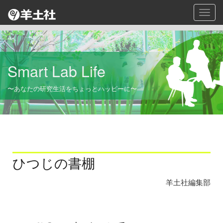
Toggl
navig
Smart Lab Life
〜あなたの研究生活をちょっとハッピーに〜
ひつじの書棚
羊土社編集部