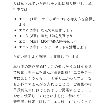
りばめられていた内容を大胆に切り貼りし，単
行本では
エコ1（1章） ケチらずエコする考え方を会得し
よう
エコ2（2章） なんでも自作しよう
エコ3（3章） 当たり前を見直そう
エコ4（4章） MOTTAINAIを極めよう
エコ5（5章） インターネットを活用しよう
と使い勝手よく整理し，収載しています．
単行本の制作開始時，この楽しそうな目次を見
て興奮，チームを組んだ編集部員と“エコをテー
マに楽しくつくろう！”と盛り上がったすえ，な
ぜか四コマまんがを入れることに．ご編集の村
田茂穂先生におそるおそるご提案すると，にこ
やかに快諾してくださいました．勢いで“「エコ
研究者」検定（略して「エコ検」）”もつくって