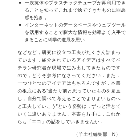
一次抗体やプラスチックチューブが再利用でき
ることを知ってこれまで捨ててきたものに罪悪
感を抱き，
インターネットのデータベースやウェブツール
を活用することで膨大な情報を効率よく入手で
きることに科学の進展を思い…
などなど，研究に役立つ工夫がたくさん詰まっ
ています．紹介されているアイデアはすべてベ
テラン研究者が現場で生み出してきたものです
ので，どうぞ参考になさってください．また，
一つひとつのアイデアはもちろんですが，本書
の根底にある“当たり前と思っていたものを見直
し，自分で調べて考えることでよりよいものへ
と工夫していこう”という姿勢は，ずっと活きて
いくに違いありません．本書を片手に，これか
らも「エコ」の話をしていきませんか．
（羊土社編集部 N）