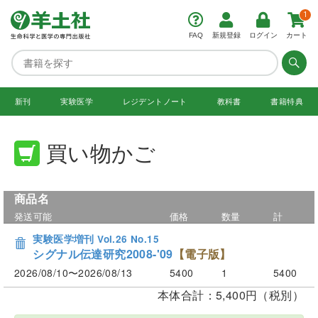
1
FAQ
新規登録
ログイン
カート
新刊
実験医学
レジデント
ノート
教科書
書籍特典
買い物かご
商品名
発送可能
価格
数量
計
実験医学増刊 Vol.26 No.15
シグナル伝達研究2008-'09
【電子版】
2026/08/10〜2026/08/13
5400
1
5400
本体合計：5,400円（税別）