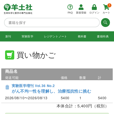
1
FAQ
新規登録
ログイン
カート
新刊
実験医学
レジデント
ノート
教科書
書籍特典
買い物かご
商品名
発送可能
価格
数量
計
実験医学増刊 Vol.36 No.2
がん不均一性を理解し、治療抵抗性に挑む
2026/08/10〜2026/08/13
5400
1
5400
本体合計：5,400円（税別）