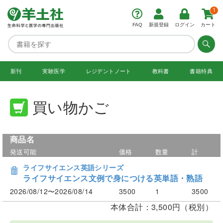
1
FAQ
新規登録
ログイン
カート
新刊
実験医学
レジデント
ノート
教科書
書籍特典
買い物かご
商品名
発送可能
価格
数量
計
ライフサイエンス英語シリーズ
ライフサイエンス文例で身につける英単語・熟語
2026/08/12〜2026/08/14
3500
1
3500
本体合計：3,500円（税別）