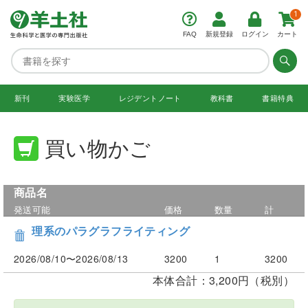
1
FAQ
新規登録
ログイン
カート
新刊
実験医学
レジデント
ノート
教科書
書籍特典
買い物かご
商品名
発送可能
価格
数量
計
理系のパラグラフライティング
2026/08/10〜2026/08/13
3200
1
3200
本体合計：3,200円（税別）