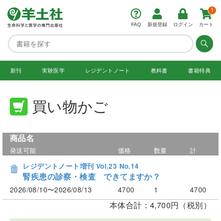
1
FAQ
新規登録
ログイン
カート
新刊
実験医学
レジデント
ノート
教科書
書籍特典
買い物かご
商品名
発送可能
価格
数量
計
レジデントノート増刊 Vol.23 No.14
腎疾患の診察・検査 できてますか？
2026/08/10〜2026/08/13
4700
1
4700
本体合計：4,700円（税別）