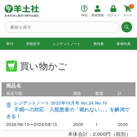
1
FAQ
新規登録
ログイン
カート
新刊
実験医学
レジデント
ノート
教科書
書籍特典
買い物かご
商品名
発送可能
価格
数量
計
レジデントノート 2022年10月号 Vol.24 No.10
不眠への対応 入院患者の「眠れない…」を解消で
きる！
2026/08/10〜2026/08/13
2000
1
2000
本体合計：2,000円（税別）