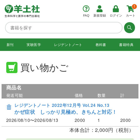
1
FAQ
新規登録
ログイン
カート
新刊
実験医学
レジデント
ノート
教科書
書籍特典
買い物かご
商品名
発送可能
価格
数量
計
レジデントノート 2022年12月号 Vol.24 No.13
かぜ症状 しっかり見極め、きちんと対応！
2026/08/10〜2026/08/13
2000
1
2000
本体合計：2,000円（税別）