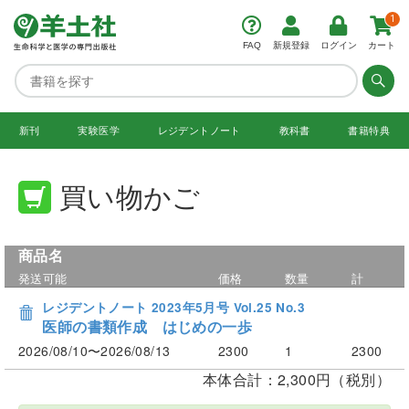
1
FAQ
新規登録
ログイン
カート
新刊
実験医学
レジデント
ノート
教科書
書籍特典
買い物かご
商品名
発送可能
価格
数量
計
レジデントノート 2023年5月号 Vol.25 No.3
医師の書類作成 はじめの一歩
2026/08/10〜2026/08/13
2300
1
2300
本体合計：2,300円（税別）