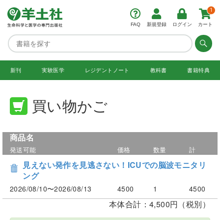
1
FAQ
新規登録
ログイン
カート
新刊
実験医学
レジデント
ノート
教科書
書籍特典
買い物かご
商品名
発送可能
価格
数量
計
見えない発作を見逃さない！ICUでの脳波モニタリ
ング
2026/08/10〜2026/08/13
4500
1
4500
本体合計：4,500円（税別）