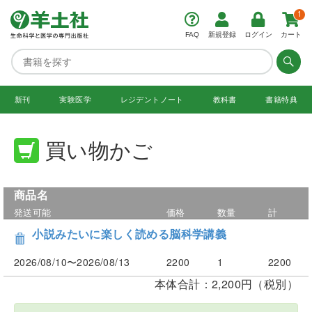
1
FAQ
新規登録
ログイン
カート
新刊
実験医学
レジデント
ノート
教科書
書籍特典
買い物かご
商品名
発送可能
価格
数量
計
小説みたいに楽しく読める脳科学講義
2026/08/10〜2026/08/13
2200
1
2200
本体合計：2,200円（税別）