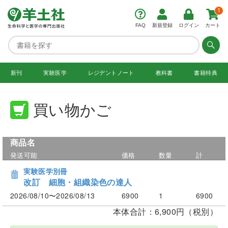
1
FAQ
新規登録
ログイン
カート
新刊
実験医学
レジデント
ノート
教科書
書籍特典
買い物かご
商品名
発送可能
価格
数量
計
実験医学別冊
改訂 細胞・組織染色の達人
2026/08/10〜2026/08/13
6900
1
6900
本体合計：6,900円（税別）