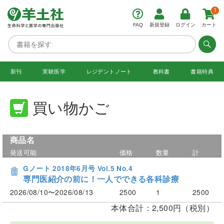
1
FAQ
新規登録
ログイン
カート
新刊
実験医学
レジデント
ノート
教科書
書籍特典
買い物かご
商品名
発送可能
価格
数量
計
Gノート 2018年6月号 Vol.5 No.4
専門医紹介の前に！一人でできる各科診療
2026/08/10〜2026/08/13
2500
1
2500
本体合計：2,500円（税別）