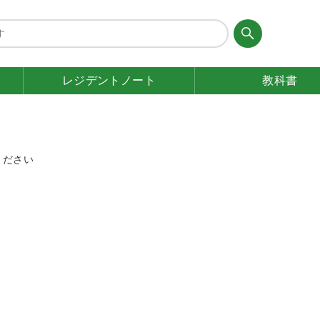
レジデント
ノート
教科書
ください