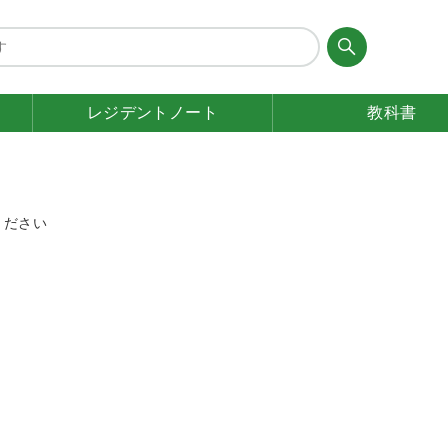
レジデント
ノート
教科書
ください