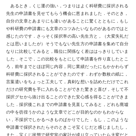
あるとき，くじ運の強い，つまりはよく科研費に採択される
先生の申請書を見せてもらう機会に恵まれました．そのとき，
自分の文章とあまりにも違いがあることに驚くとともに，もし
や科研費の申請書にも文章のコツみたいなものがあるのではと
感じたのです．さっそく採択率の高い先生方と，（大変失礼だ
とは思いましたが）そうでもない先生方の申請書を集めて自分
なりに比較してみると，職位に関係なく差ははっきりしていま
した．そこで，この比較をもとにして申請書を作り直したとこ
ろ，前年までとほぼ同じ内容，同じ業績だったにもかかわらず
科研費に採択されることができたのです．わずか数枚の紙に，
言葉遣いをちょっと工夫して，真剣な想いを詰めただけでこれ
だけの研究費を手に入れることができた驚きと喜び，そして不
採択グセから抜け出ることのできた安心感を得ることができま
した．採択後これまでの申請書を見直してみると，どれも廃墟
の中を彷徨うかのような文章でどこが目的なのかもわからな
い，不採択でしかるべきものばかりでした．もし，このような
申請書で採択されたらそのときこそ宝くじだと感じましたし，
また，宝くじ状態で研究室の家計が成り立っていたら大変だと