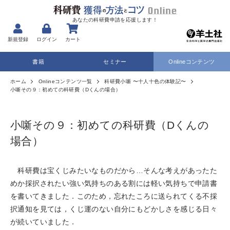
あなたの科研費申請を応援します！
新規登録
ログイン
カート
書籍
セミナー
Onlineコンテンツ
ホーム
Onlineコンテンツ一覧
科研費小噺 〜十人十色の体験記〜
小噺その９：初めての科研費（Dくんの場合）
小噺その９：初めての科研費（Dくんの
場合）
科研費は宝くじみたいなものだから…そんな考えがあったた
めか採択されたい強い気持ちのある割には軽い気持ちで申請書
を書いてきました．このため，忘れたころに送られてくる不採
択通知を見ては，くじ運のない自分にもどかしさを感じる日々
が続いていました．