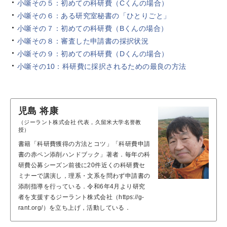
小噺その５：初めての科研費（Cくんの場合）
小噺その６：ある研究室秘書の「ひとりごと」
小噺その７：初めての科研費（Bくんの場合）
小噺その８：審査した申請書の採択状況
小噺その９：初めての科研費（Dくんの場合）
小噺その10：科研費に採択されるための最良の方法
児島 将康
（ジーラント株式会社 代表，久留米大学名誉教
授）
書籍「科研費獲得の方法とコツ」「科研費申請
書の赤ペン添削ハンドブック」著者．毎年の科
研費公募シーズン前後に20件近くの科研費セ
ミナーで講演し，理系・文系を問わず申請書の
添削指導を行っている．令和6年4月より研究
者を支援するジーラント株式会社（https://g-
rant.org/）を立ち上げ，活動している．