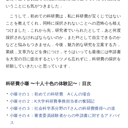
いうことにも気がつきました．
こうして，初めての科研費は，私に科研費が宝くじではない
ことを教えてくれ，同時に採択されないことへの恐怖心も植え
つけました．これから先，研究者でいられたとして，あと何度
採択されなければならないのか，またPIとして自立できるのか
などと悩みもつきません．今後，魅力的な研究を立案する力，
業績，文章力などを身につけ，そうはいっても最後には申請書
を大安の日に提出するというツメも忘れずに，科研費の採択を
祈願していきたいと思っています．
科研費小噺 〜十人十色の体験記〜：目次
小噺その１：初めての科研費 Aくんの場合
小噺その２：K大学科研費事務担当者の奮闘記
小噺その３：社会科学系分野のTさんの科研費獲得への道
小噺その４：審査委員経験者からの申請書に対するアドバイ
ス