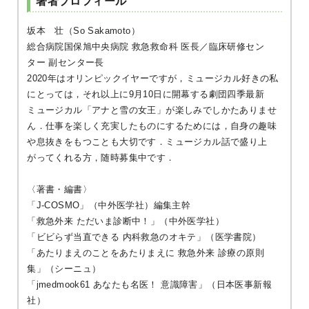
坂本 壮（So Sakamoto）
総合病院国保旭中央病院 救急救命科 医長／臨床研修セン
ター 副センター長
2020年はオリンピックイヤーですが，ミュージカル好きの私
にとっては，それ以上に9月10日に開幕する劇団四季最新
ミュージカル「アナと雪の女王」が楽しみでしかたありませ
ん．仕事を楽しく充実したものにするためには，自身の趣味
や息抜きをもつことも大切です．ミュージカル話で盛り上
がってくれる方，随時募集中です．
〈著書・編書〉
「J-COSMO」（中外医学社）編集主幹
「救急外来 ただいま診断中！」（中外医学社）
「ビビらず当直できる 内科救急のオキテ」（医学書院）
「あたりまえのことをあたりまえに 救急外来 診療の原則
集」（シーニュ）
「jmedmook61 あなたも名医！ 意識障害」（日本医事新報
社）