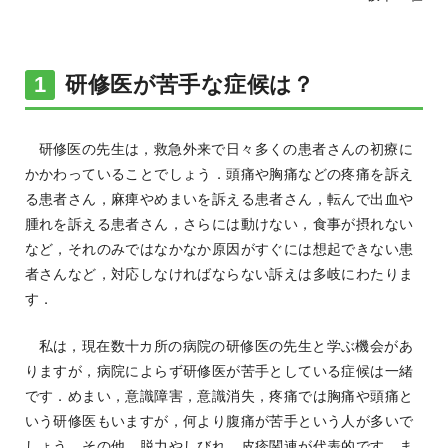
研修医が苦手な症候は？
研修医の先生は，救急外来で日々多くの患者さんの初療に
かかわっていることでしょう．頭痛や胸痛などの疼痛を訴え
る患者さん，麻痺やめまいを訴える患者さん，転んで出血や
腫れを訴える患者さん，さらには動けない，食事が摂れない
など，それのみではなかなか原因がすぐには想起できない患
者さんなど，対応しなければならない訴えは多岐にわたりま
す．
私は，現在数十カ所の病院の研修医の先生と学ぶ機会があ
りますが，病院によらず研修医が苦手としている症候は一緒
です．めまい，意識障害，意識消失，疼痛では胸痛や頭痛と
いう研修医もいますが，何より腹痛が苦手という人が多いで
しょう．その他，脱力やしびれ，皮疹関連が代表的です．ま