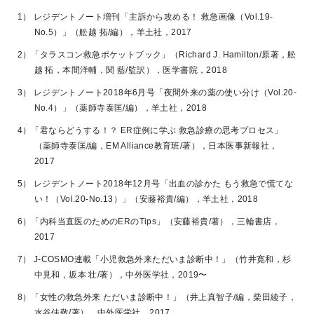
1） レジデントノート増刊「主訴から攻める！ 救急画像（Vol.19-
No.5）」（舩越 拓/編），羊土社，2017
2）「タラスコン救急ポケットブック」（Richard J. Hamilton/原著，舩
越 拓，本間洋輔，関 藍/監訳），医学書院，2018
3） レジデントノート2018年6月号「夜間外来の薬の使い分け（Vol.20-
No.4）」（薬師寺泰匡/編），羊土社，2018
4）「君ならどうする！？ ER症例に学ぶ 救急診療の思考プロセス」
（薬師寺泰匡/編，EM Alliance教育班/著），日本医事新報社，
2017
5） レジデントノート2018年12月号「出血の診かた もう救急で慌てな
い！（Vol.20-No.13）」（安藤裕貴/編），羊土社，2018
6）「内科当直医のためのERのTips」（安藤裕貴/著），三輪書店，
2017
7） J-COSMO連載「小児救急外来ただいま診断中！」（竹井寛和，杉
中見和，坂本 壮/著），中外医学社，2019〜
8）「女性の救急外来 ただいま診断中！」（井上真智子/編，柴田綾子，
水谷佳敬/著），中外医学社，2017