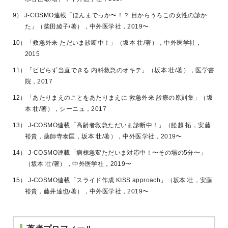
9） J-COSMO連載「ほんまでっか〜！？ 目からうろこの女性の診か
た」（柴田綾子/著），中外医学社，2019〜
10）「救急外来 ただいま診断中！」（坂本 壮/著），中外医学社，
2015
11）「ビビらず当直できる 内科救急のオキテ」（坂本 壮/著），医学書
院，2017
12）「あたりまえのことをあたりまえに 救急外来 診療の原則集」（坂
本 壮/著），シーニュ，2017
13） J-COSMO連載「高齢者救急ただいま診断中！」（舩越 拓，安藤
裕貴，薬師寺泰匡，坂本 壮/著），中外医学社，2019〜
14） J-COSMO連載「病棟急変ただいま対応中！〜その場の5分〜」
（坂本 壮/著），中外医学社，2019〜
15） J-COSMO連載「スライド作成 KISS approach」（坂本 壮，安藤
裕貴，藤井達也/著），中外医学社，2019〜