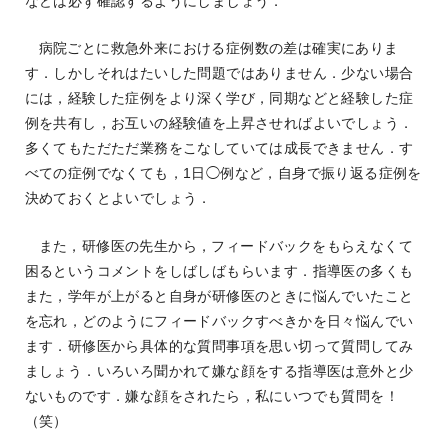
などは必ず確認するようにしましょう．
病院ごとに救急外来における症例数の差は確実にありま
す．しかしそれはたいした問題ではありません．少ない場合
には，経験した症例をより深く学び，同期などと経験した症
例を共有し，お互いの経験値を上昇させればよいでしょう．
多くてもただただ業務をこなしていては成長できません．す
べての症例でなくても，1日◯例など，自身で振り返る症例を
決めておくとよいでしょう．
また，研修医の先生から，フィードバックをもらえなくて
困るというコメントをしばしばもらいます．指導医の多くも
また，学年が上がると自身が研修医のときに悩んでいたこと
を忘れ，どのようにフィードバックすべきかを日々悩んでい
ます．研修医から具体的な質問事項を思い切って質問してみ
ましょう．いろいろ聞かれて嫌な顔をする指導医は意外と少
ないものです．嫌な顔をされたら，私にいつでも質問を！
（笑）