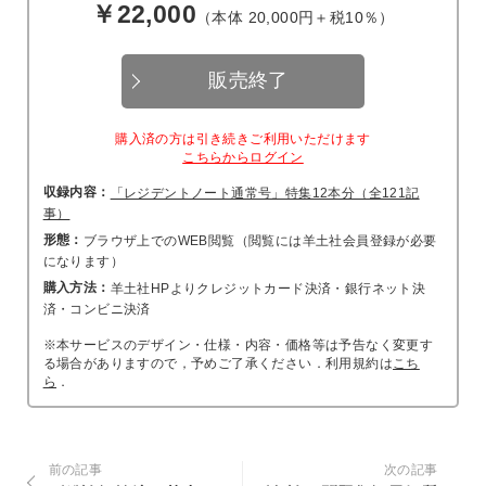
￥22,000
（本体 20,000円＋税10％）
販売終了
購入済の方は引き続きご利用いただけます
こちらからログイン
収録内容：
「レジデントノート通常号」特集12本分（全121記
事）
形態：
ブラウザ上でのWEB閲覧（閲覧には羊土社会員登録が必要
になります）
購入方法：
羊土社HPよりクレジットカード決済・銀行ネット決
済・コンビニ決済
※本サービスのデザイン・仕様・内容・価格等は予告なく変更す
る場合がありますので，予めご了承ください．利用規約は
こち
ら
．
前の記事
次の記事