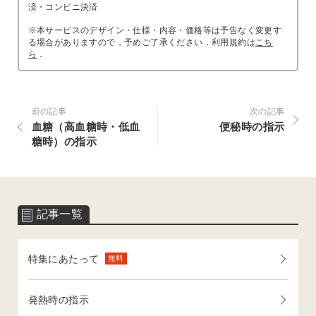
済・コンビニ決済
※本サービスのデザイン・仕様・内容・価格等は予告なく変更す
る場合がありますので，予めご了承ください．利用規約は
こち
ら
．
前の記事
次の記事
血糖（高血糖時・低血
便秘時の指示
糖時）の指示
記事一覧
特集にあたって
無料
発熱時の指示