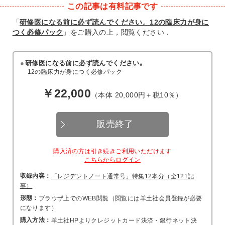
この記事は有料記事です
「
研修医になる前に必ず読んでください。12の臨床力が身に
つく必修パック
」をご購入の上，閲覧ください．
研修医になる前に必ず読んでください｡
12の臨床力が身につく必修パック
￥22,000
（本体 20,000円＋税10％）
販売終了
購入済の方は引き続きご利用いただけます
こちらからログイン
収録内容：
「レジデントノート通常号」特集12本分（全121記
事）
形態：
ブラウザ上でのWEB閲覧（閲覧には羊土社会員登録が必要
になります）
購入方法：
羊土社HPよりクレジットカード決済・銀行ネット決