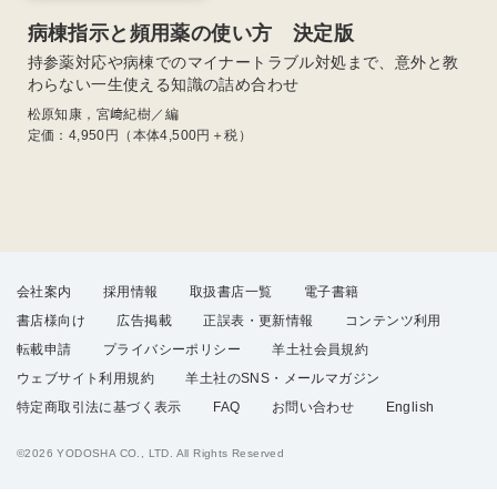
病棟指示と頻用薬の使い方 決定版
持参薬対応や病棟でのマイナートラブル対処まで、意外と教
わらない一生使える知識の詰め合わせ
松原知康，宮﨑紀樹／編
定価：
4,950
円（本体4,500円＋税）
会社案内
採用情報
取扱書店一覧
電子書籍
書店様向け
広告掲載
正誤表・更新情報
コンテンツ利用
転載申請
プライバシーポリシー
羊土社会員規約
ウェブサイト利用規約
羊土社のSNS・メールマガジン
特定商取引法に基づく表示
FAQ
お問い合わせ
English
©2026 YODOSHA CO., LTD. All Rights Reserved