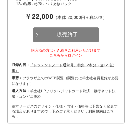
12の臨床力が身につく必修パック
￥22,000
（本体 20,000円＋税10％）
販売終了
購入済の方は引き続きご利用いただけます
こちらからログイン
収録内容：
「レジデントノート通常号」特集12本分（全121記
事）
形態：
ブラウザ上でのWEB閲覧（閲覧には羊土社会員登録が必要
になります）
購入方法：
羊土社HPよりクレジットカード決済・銀行ネット決
済・コンビニ決済
※本サービスのデザイン・仕様・内容・価格等は予告なく変更す
る場合がありますので，予めご了承ください．利用規約は
こち
ら
．