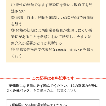
① 急性の発熱ではまず感染症を疑い，敗血症を見
逃さない
② 意識，血圧，呼吸を確認し，qSOFA≧2で敗血症
を疑う
③ 発熱の初期には局所臓器所見が出現しにくい感
染症があることを念頭において診察し，今すぐ治
療介入が必要かどうか判断する
④ 非感染性疾患で代表的なsepsis mimickerを知っ
ておく
この記事は有料記事です
「
研修医になる前に必ず読んでください。12の臨床力が身に
つく必修パック
」をご購入の上，閲覧ください．
研修医になる前に必ず読んでください｡