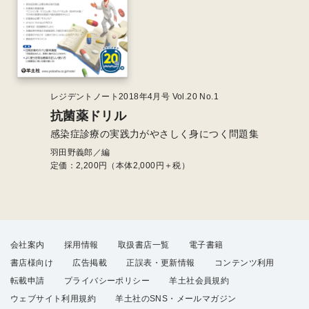
レジデントノート2018年4月号 Vol.20 No.1
抗菌薬ドリル
感染症診療の実践力がやさしく身につく問題集
羽田野義郎／編
定価：
2,200
円（本体2,000円＋税）
会社案内
採用情報
取扱書店一覧
電子書籍
書店様向け
広告掲載
正誤表・更新情報
コンテンツ利用
転載申請
プライバシーポリシー
羊土社会員規約
ウェブサイト利用規約
羊土社のSNS・メールマガジン