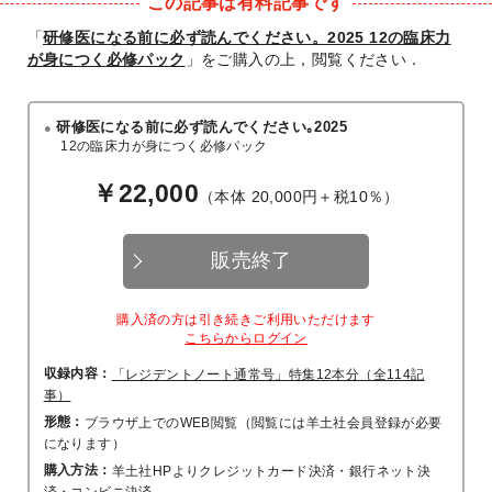
この記事は有料記事です
「
研修医になる前に必ず読んでください。2025 12の臨床力
が身につく必修パック
」をご購入の上，閲覧ください．
研修医になる前に必ず読んでください｡2025
12の臨床力が身につく必修パック
￥22,000
（本体 20,000円＋税10％）
販売終了
購入済の方は引き続きご利用いただけます
こちらからログイン
収録内容：
「レジデントノート通常号」特集12本分（全114記
事）
形態：
ブラウザ上でのWEB閲覧（閲覧には羊土社会員登録が必要
になります）
購入方法：
羊土社HPよりクレジットカード決済・銀行ネット決
済・コンビニ決済