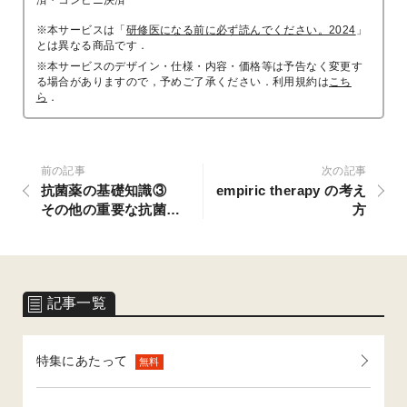
※本サービスは「
研修医になる前に必ず読んでください。2024
」
とは異なる商品です．
※本サービスのデザイン・仕様・内容・価格等は予告なく変更す
る場合がありますので，予めご了承ください．利用規約は
こち
ら
．
前の記事
次の記事
抗菌薬の基礎知識③
empiric therapy の考え
その他の重要な抗菌薬
方
（内服抗菌薬を中心
に）
記事一覧
特集にあたって
無料