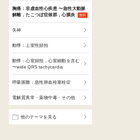
胸痛：非虚血性心疾患 〜急性大動脈
解離，たこつぼ症候群，心膜炎
無料
失神
動悸：上室性頻拍
動悸：心室頻拍，心室細動を含む
〜wide QRS tachycardia
呼吸困難：急性肺血栓塞栓症
電解質異常・薬物中毒・その他
他のテーマを見る