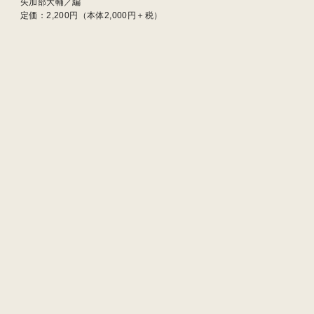
矢加部大輔／編
定価：
2,200
円（本体2,000円＋税）