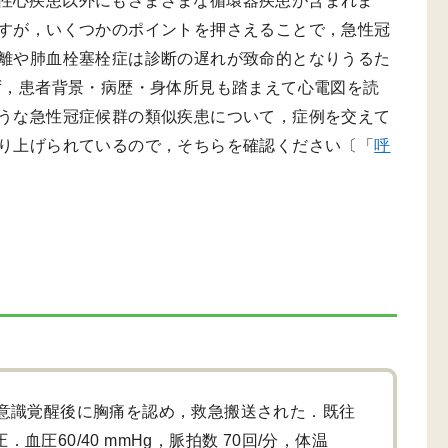
性心疾患以外にもさまざまな循環器疾患が含まれま
すが，いくつかのポイントを押さえることで，急性冠
離や肺血栓塞栓症は診断の遅れが致命的となりうるた
ず，患者背景・病歴・身体所見も踏まえて心電図を読
うな急性冠症候群の類似疾患について，症例を交えて
り上げられているので，そちらを確認ください〔「
呼
，意識覚醒後に胸痛を認め，救急搬送された．既往
圧60/40 mmHg，脈拍数 70回/分，体温