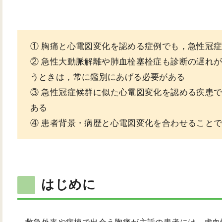
① 胸痛と心電図変化を認める症例でも，急性冠
② 急性大動脈解離や肺血栓塞栓症も診断の遅れ
うときは，常に鑑別にあげる必要がある
③ 急性冠症候群に似た心電図変化を認める疾患
ある
④ 患者背景・病歴と心電図変化を合わせること
はじめに