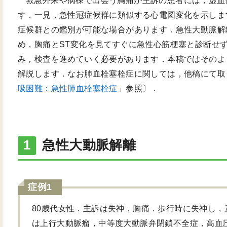
救急外来や病棟で出会う胸痛が主訴の患者には，虚血
す．一見，急性冠症候群に類似する心電図変化を示しま
症候群との鑑別が可能な場合があります．急性大動脈解
め，胸痛とST変化を見てすぐに急性心筋梗塞と診断せ
み，検査を進めていく必要があります．本稿ではそのよ
解説します．なお肺血栓塞栓症に関しては，他稿にて取
吸困難：急性肺血栓塞栓症
」参照〕．
急性大動脈解離
症例1
80歳代女性．主訴は失神，胸痛．歩行時に失神し
は上行大動脈瘤，中等度大動脈弁閉鎖不全症，高血圧．血