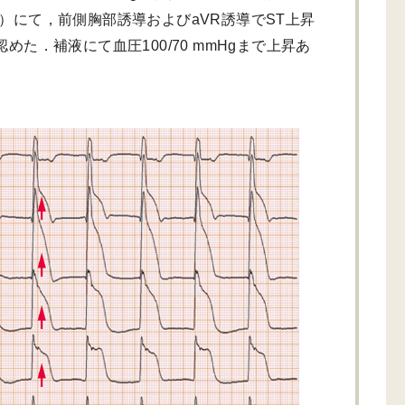
）にて，前側胸部誘導およびaVR誘導でST上昇
認めた．補液にて血圧100/70 mmHgまで上昇あ