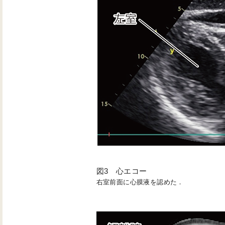
図3 心エコー
右室前面に心膜液を認めた．