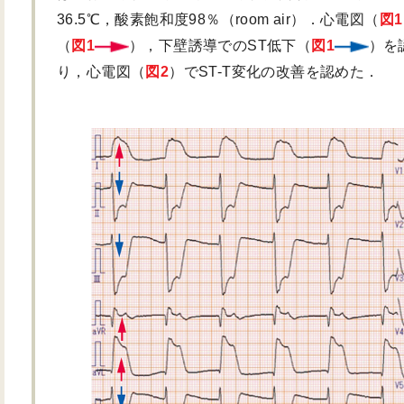
36.5℃，酸素飽和度98％（room air）．心電図（
図1
（
図1
），下壁誘導でのST低下（
図1
）を
り，心電図（
図2
）でST-T変化の改善を認めた．