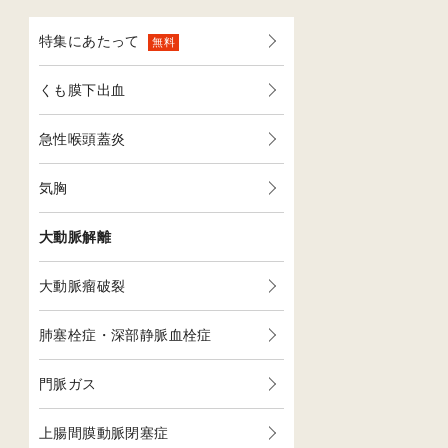
特集にあたって
無料
くも膜下出血
急性喉頭蓋炎
気胸
大動脈解離
大動脈瘤破裂
肺塞栓症・深部静脈血栓症
門脈ガス
上腸間膜動脈閉塞症