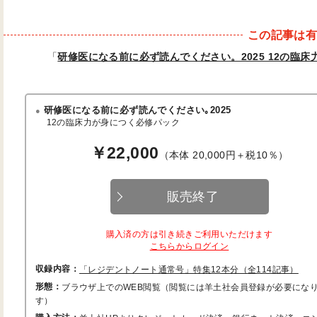
この記事は
「
研修医になる前に必ず読んでください。2025 12の臨
研修医になる前に必ず読んでください｡2025
12の臨床力が身につく必修パック
￥22,000
（本体 20,000円＋税10％）
販売終了
購入済の方は引き続きご利用いただけます
こちらからログイン
収録内容：
「レジデントノート通常号」特集12本分（全114記事）
形態：
ブラウザ上でのWEB閲覧（閲覧には羊土社会員登録が必要にな
す）