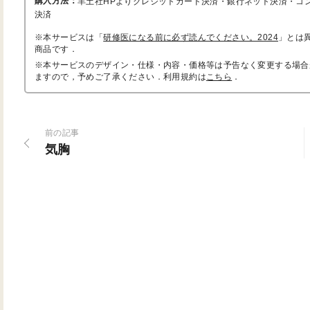
購入方法：
羊土社HPよりクレジットカード決済・銀行ネット決済・コ
決済
※本サービスは「
研修医になる前に必ず読んでください。2024
」とは
商品です．
※本サービスのデザイン・仕様・内容・価格等は予告なく変更する場合
ますので，予めご了承ください．利用規約は
こちら
．
前の記事
気胸