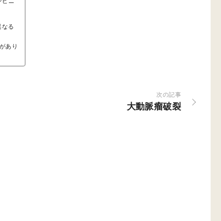
ンビニ
異なる
があり
次の記事
大動脈瘤破裂