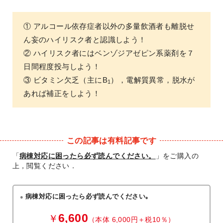
① アルコール依存症者以外の多量飲酒者も離脱せ
ん妄のハイリスク者と認識しよう！
② ハイリスク者にはベンゾジアゼピン系薬剤を７
日間程度投与しよう！
③ ビタミン欠乏（主にB
），電解質異常，脱水が
1
あれば補正をしよう！
この記事は有料記事です
「
病棟対応に困ったら必ず読んでください。
」をご購入の
上，閲覧ください．
病棟対応に困ったら必ず読んでください｡
6,600
￥
（本体 6,000円＋税10％）