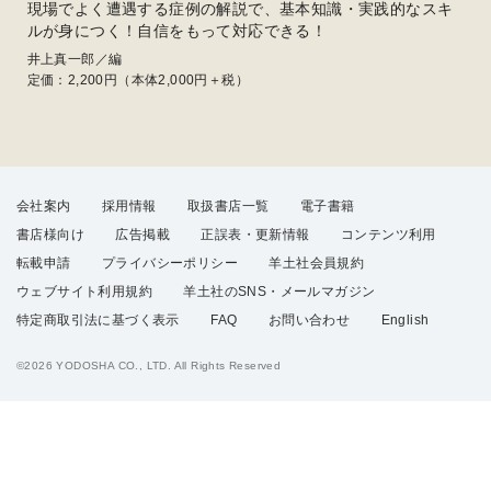
現場でよく遭遇する症例の解説で、基本知識・実践的なスキ
ルが身につく！自信をもって対応できる！
井上真一郎／編
定価：
2,200
円（本体2,000円＋税）
会社案内
採用情報
取扱書店一覧
電子書籍
書店様向け
広告掲載
正誤表・更新情報
コンテンツ利用
転載申請
プライバシーポリシー
羊土社会員規約
ウェブサイト利用規約
羊土社のSNS・メールマガジン
特定商取引法に基づく表示
FAQ
お問い合わせ
English
©2026 YODOSHA CO., LTD. All Rights Reserved