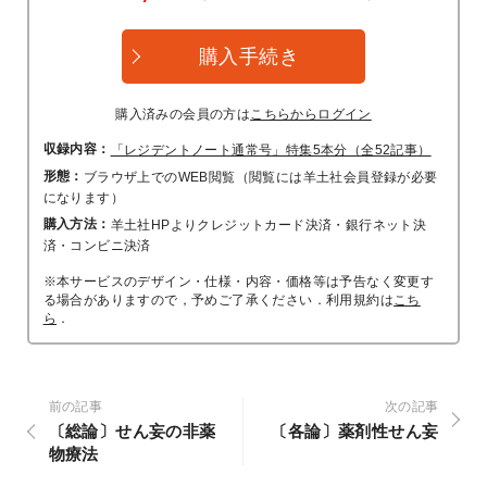
購入手続き
購入済みの会員の方は
こちらからログイン
収録内容：
「レジデントノート通常号」特集5本分（全52記事）
形態：
ブラウザ上でのWEB閲覧（閲覧には羊土社会員登録が必要
になります）
購入方法：
羊土社HPよりクレジットカード決済・銀行ネット決
済・コンビニ決済
※本サービスのデザイン・仕様・内容・価格等は予告なく変更す
る場合がありますので，予めご了承ください．利用規約は
こち
ら
．
前の記事
次の記事
〔総論〕せん妄の非薬
〔各論〕薬剤性せん妄
物療法