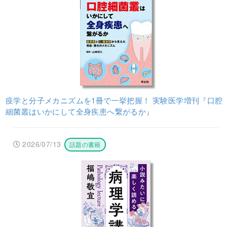
疫学と分子メカニズムを1冊で一挙把握！ 実験医学増刊『口腔
細菌叢はいかにして全身疾患へ繋がるか』
2026/07/13
話題の書籍