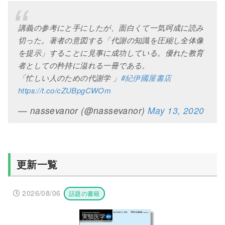
講義の参考にと手にしたが、面白くて一気呵成に読み
切った。著者の意図する「代謝の知識を圧縮し全体像
を提示」することに見事に成功している。優れた教育
者としての矜持に溢れる一冊である。
「忙しい人のための代謝学 」
#紀伊國屋書店
https://t.co/cZUBpgCWOm
— nassevanor (@nassevanor)
May 13, 2020
更新一覧
2026/08/06
話題の書籍