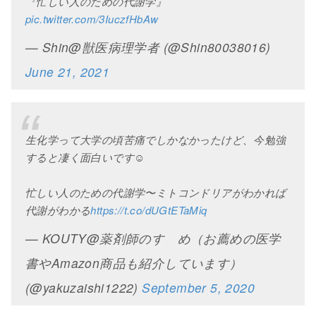
『忙しい人のための代謝学』
pic.twitter.com/3IuczfHbAw
— Shin@獣医病理学者 (@Shin80038016)
June 21, 2021
生化学って大学の頃苦痛でしかなかったけど、今勉強
すると凄く面白いです☺
忙しい人のための代謝学〜ミトコンドリアがわかれば
代謝がわかる
https://t.co/dUGtETaMiq
— KOUTY@薬剤師のすゝめ（お薦めの医学
書やAmazon商品も紹介しています）
(@yakuzaishi1222)
September 5, 2020