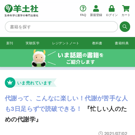
FAQ
新規登録
ログイン
カート
新刊
実験医学
レジデント
ノート
教科書
書籍特典
いま売れています
代謝って、こんなに楽しい！代謝が苦手な人
も3日足らずで読破できる！
『忙しい人のた
めの代謝学』
2021/07/02