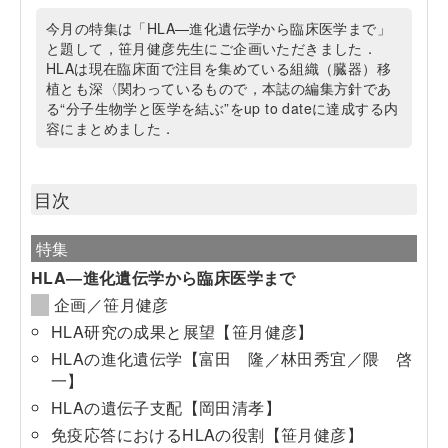
今月の特集は「HLA—進化遺伝学から臨床医学まで」
と題して，笹月健彦先生にご企画いただきました．
HLAは現在臨床面で注目を集めている組織（臓器）移
植とも深〈関わっているもので，本誌の編集方針であ
る“分子生物学と医学を結ぶ”をup to dateに達成する内
容にまとめました．
目次
特集
HLA―進化遺伝学から臨床医学まで
企画／笹月健彦
HLA研究の成果と展望【笹月健彦】
HLAの進化遺伝学【富田 隆／林田秀宜／隈 啓
一】
HLAの遺伝子支配【岡田清孝】
免疫応答におけるHLAの役割【笹月健彦】