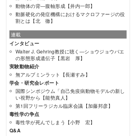
動物体の背―腹軸形成【井内一郎】
動脈硬化の発症機構におけるマクロファージの役
割とは【北 徹】
連載
インタビュー
Walter J. Gehring教授に聴く―ショウジョウバエ
の形態形成遺伝子【黒岩 厚】
実験動物紹介
無アルブミンラット【長瀬すみ】
学会・研究会レポート
国際シンポジウム「自己免疫病動物モデルの新し
い視野から【能勢真人】
第1回フリーラジカル臨床会議【加藤邦彦】
毒性学の争点
毒性学が死んでしまう【小野 宏】
Q&A