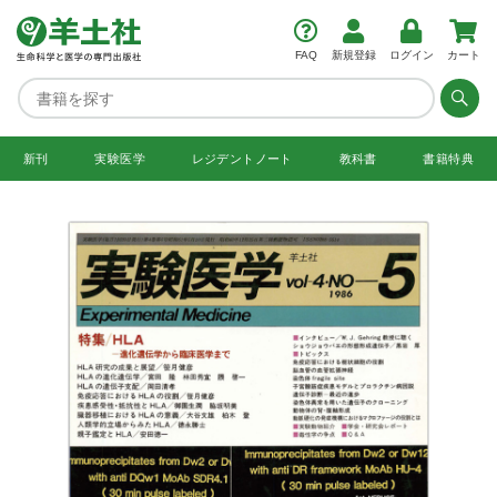
FAQ
新規登録
ログイン
カート
新刊
実験医学
レジデント
ノート
教科書
書籍特典