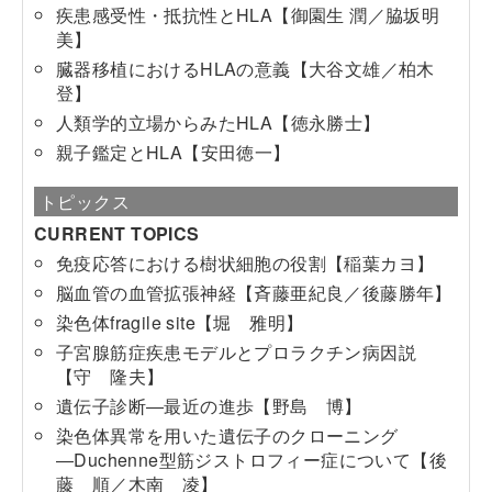
疾患感受性・抵抗性とHLA【御園生 潤／脇坂明
美】
臓器移植におけるHLAの意義【大谷文雄／柏木
登】
人類学的立場からみたHLA【徳永勝士】
親子鑑定とHLA【安田徳一】
トピックス
CURRENT TOPICS
免疫応答における樹状細胞の役割【稲葉カヨ】
脳血管の血管拡張神経【斉藤亜紀良／後藤勝年】
染色体fragile site【堀 雅明】
子宮腺筋症疾患モデルとプロラクチン病因説
【守 隆夫】
遺伝子診断―最近の進歩【野島 博】
染色体異常を用いた遺伝子のクローニング
―Duchenne型筋ジストロフィー症について【後
藤 順／木南 凌】