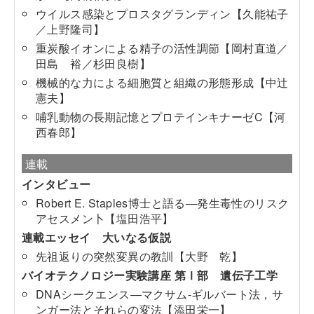
ウイルス感染とプロスタグランディン【久能祐子
／上野隆司】
重炭酸イオンによる精子の活性調節【岡村直道／
田島 裕／杉田良樹】
機械的な力による細胞質と組織の形態形成【中辻
憲夫】
哺乳動物の長期記憶とプロテインキナーゼC【河
西春郎】
連載
インタビュー
Robert E. Staples博士と語る―発生毒性のリスク
アセスメン卜【塩田浩平】
連載エッセイ 大いなる仮説
先祖返りの突然変異の教訓【大野 乾】
バイオテクノロジー実験講座 第Ⅰ部 遺伝子工学
DNAシークエンス―マクサム-ギルバート法，サ
ンガー法とそれらの変法【添田栄一】