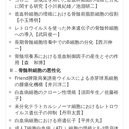
に関する研究【小川眞紀雄／池淵研二】
造血幹細胞の増殖における骨髄前脂肪細胞の役割
【小玉博明】
レトロウイルスを使った外来遺伝子の骨髄幹細胞
への導入【武田俊一】
長期骨髄細胞培養中でのB細胞の分化【西川伸
一】
骨髄培養系における造血制御因子の産生とその作
用【森 和博】
Ⅱ．骨髄幹細胞の悪性化
Friend脾限局巣誘発ウイルスによる赤芽球系細胞
の腫瘍化機構【井川洋二】
白血病細胞のクローン性増殖【須田年生／佐藤裕
子】
未分化テラトカルシノーマ細胞におけるレトロウ
イルス遺伝子の抑制【丹羽太貫】
白血病細胞における癌遺伝子【平井久丸】
成人T細胞白血病（ATL）細胞の増殖とIL-2受容体