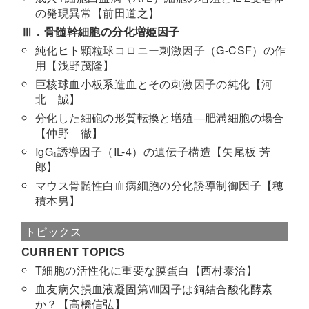
の発現異常【前田道之】
Ⅲ．骨髄幹細胞の分化増姫因子
純化ヒト顆粒球コロニー刺激因子（G-CSF）の作
用【浅野茂隆】
巨核球血小板系造血とその刺激因子の純化【河
北 誠】
分化した細砲の形質転換と増殖―肥満細胞の場合
【仲野 徹】
IgG₁誘導因子（IL-4）の遺伝子構造【矢尾板 芳
郎】
マウス骨髄性白血病細胞の分化誘導制御因子【穂
積本男】
トピックス
CURRENT TOPICS
T細胞の活性化に重要な膜蛋白【西村泰治】
血友病欠損血液凝固第Ⅷ因子は銅結合酸化酵素
か？【高橋信弘】