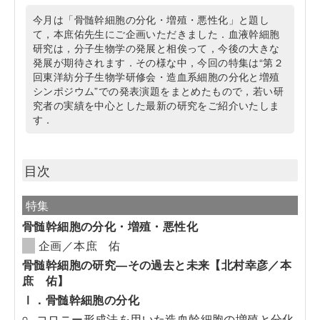
今月は「骨髄幹細胞の分化・増殖・悪性化」と題し
て，本庶佑先生にご企画いただきました．血液幹細胞
研究は，分子生物学の発展と相俟って，今後の大きな
発展が期待されます．その様な中，今回の特集は“第２
回東洋紡分子生物学研修会・造血系細胞の分化と増殖
シンポジウム”での発表演題をまとめたもので，若い研
究者の実績を中心とした最新の研究をご紹介いたしま
す．
目次
特集
骨髄幹細胞の分化・増殖・悪性化
企画／本庶 佑
骨髄幹細胞の研究―その過去と未来【北村幸彦／本
庶 佑】
Ⅰ．骨髄幹細胞の分化
コロニー形成法を用いた造血幹細胞の増殖と分化