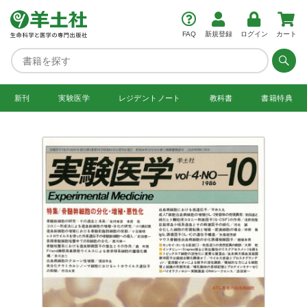
FAQ
新規登録
ログイン
カート
新刊
実験医学
レジデント
ノート
教科書
書籍特典