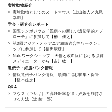
実験動物紹介
実験動物としてのヌードマウス【上山義人／丸尾
幸嗣】
学会・研究会レポート
国際シンポジウム「難病への新しい遺伝学的アプ
ローチ」に参加して【榊 佳之】
第3回アジア・オセアニア組織適合性ワークショ
ップに参加して【福田康彦】
Natoワークショップ―火傷と敗血症における脂質
メディエーターから【吉川敏一】
遺伝子・細胞バンク情報
情報遺伝子バンク情報―順調に進む収集・保管
【橋本雄之】
Q&A
マウス（ウサギ）の高妊娠率を得，妊娠を維持さ
せる方法【辻 紘一郎】