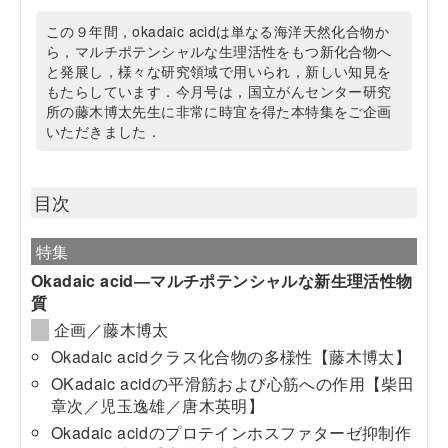
この９年間，okadaic acidは単なる海洋天然化合物か
ら，マルチポテンシャルな生理活性をもつ新化合物へ
と発展し，様々な研究領域で用いられ，新しい知見を
もたらしています．今月号は，国立がんセンター研究
所の藤木博太先生に非常に時宜を得た本特集をご企画
いただきました．
目次
特集
Okadaic acid―マルチポテンシャルな新生理活性物
質
企画／藤木博太
Okadaic acidクラス化合物の多様性【藤木博太】
OKadaic acidの平滑筋および心筋への作用【柴田
章次／児玉逸雄／唐木英明】
Okadaic acidのプロテインホスファターゼ抑制作