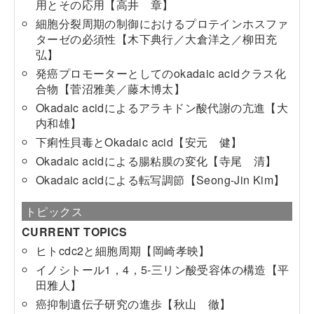
用とその応用【高井 章】
細胞分裂周期の制御におけるプロテインホスファ
ターゼの必須性【木下典行／大倉洋之／柳田充
弘】
発癌プロモーターとしてのokadaic acidクラス化
合物【菅沼雅美／藤木博太】
Okadaic acidによるアラキドン酸代謝の亢進【大
内和雄】
下痢性貝毒とOkadaic acid【安元 健】
Okadaic acidによる腸粘膜の変化【寺尾 清】
Okadaic acidによる転写調節【Seong-Jin Kim】
トピックス
CURRENT TOPICS
ヒトcdc2と細胞周期【岡崎孝映】
イノシトール1，4，5-三リン酸受容体の構造【平
田雅人】
癌抑制遺伝子研究の進歩【秋山 徹】