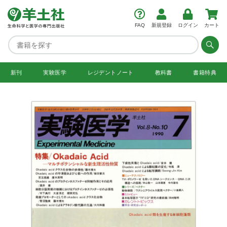
FAQ
新規登録
ログイン
カート
新刊
実験医学
レジデント
ノート
教科書
書籍特典