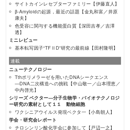
サイトカインレセプターファミリー【伊藤直人】
β-Amyloidの起源，最近の話題【金丸和富／井原
康夫】
色受容に関与する機能蛋白質【深田吉孝／吉澤
透】
ミニレビュー
基本転写因子“TFⅡD”研究の最前線【田村隆明】
連載
ニューテクノロジー
Tthポリメラーゼを用いたDNAシークエンス
―DNA二次構造への挑戦【中山敬一／山本理恵／
中内啓光】
シリーズ ベクター―分子生物学・バイオテクノロジ
ー研究の素材として１１ 動物細胞
ワクシニアウイルス発現ベクタ一【小島朝人】
学会・研究会レポート
チロシンリン酸化学会に参加して【戸辺一之】