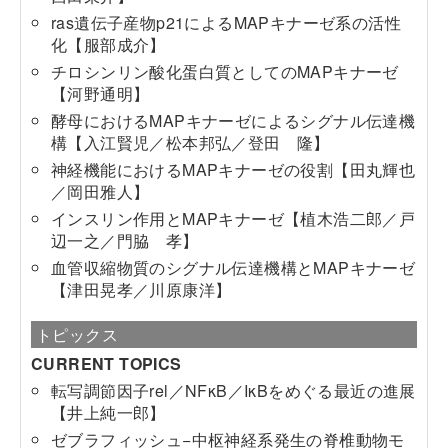
ras遺伝子産物p21によるMAPキナーゼ系の活性
化【服部成介】
チロシンリン酸化蛋白質としてのMAPキナーゼ
【河野通明】
酵母におけるMAPキナーゼによるシグナル伝達機
構【入江賢児／松本邦弘／登田 隆】
神経機能におけるMAPキナーゼの役割【田丸輝也
／岡田雅人】
インスリン作用とMAPキナーゼ【植木浩二郎／戸
辺一之／門脇 孝】
血管収縮物質のシグナル伝達機構とMAPキナーゼ
【津田晃孝／川原康洋】
トピックス
CURRENT TOPICS
転写調節因子rel／NFκB／IκBをめぐる最近の進展
【井上純一郎】
ゼブラフィッシュ−中枢神経系発生の脊椎動物モ