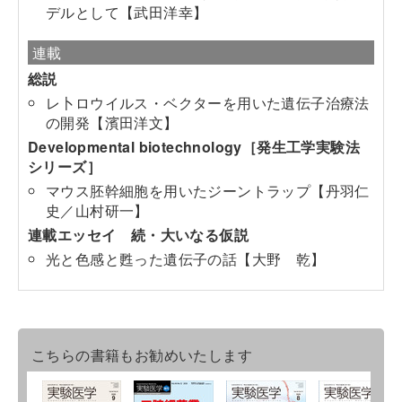
デルとして【武田洋幸】
連載
総説
レ卜ロウイルス・ベクターを用いた遺伝子治療法
の開発【濱田洋文】
Developmental biotechnology［発生工学実験法
シリーズ］
マウス胚幹細胞を用いたジーントラップ【丹羽仁
史／山村研一】
連載エッセイ 続・大いなる仮説
光と色感と甦った遺伝子の話【大野 乾】
こちらの書籍もお勧めいたします