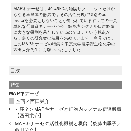
MAPキナーゼは，40-45kDの触媒サブユニットだけか
らなる単量体の酵素で，その活性発現に特別のco-
factorを必要としないことが知られています．この一見
単純な蛋白質キナーゼが今，細胞内シグナル伝達経路
に大きな役割を果たしているのでは，という観点か
ら，多くの研究者の注目を集めています．今号では，
このMAPキナーゼの特集を東京大学理学部生物化学の
西田栄介先生にお願いいたしました．
目次
特集
MAPキナーゼ
企画／西田栄介
＜序文＞MAPキナーゼと細胞内シグナル伝達機構
【西田栄介】
MAPキナーゼの活性化機構と機能【後藤由季子／
西田栄介】