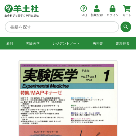
FAQ
新規登録
ログイン
カート
新刊
実験医学
レジデント
ノート
教科書
書籍特典