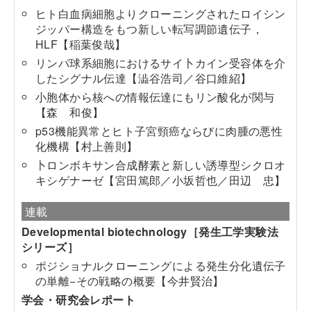
ヒト白血病細胞よりクローニングされたロイシン
ジッパー構造をもつ新しい転写調節遺伝子，
HLF【稲葉俊哉】
リンパ球系細胞におけるサイ卜カイン受容体を介
したシグナル伝達【澁谷浩司／谷口維紹】
小胞体から核への情報伝達にもリン酸化が関与
【森 和俊】
p53機能異常とヒト子宮頸癌ならびに肉腫の悪性
化機構【村上善則】
卜ロンボキサン合成酵素と新しい誘導型シクロオ
キシゲナーゼ【宮田篤郎／小坂哲也／田辺 忠】
連載
Developmental biotechnology［発生工学実験法
シリーズ］
ポジショナルクローニングによる発生分化遺伝子
の単離−その戦略の概要【今井賢治】
学会・研究会レポート