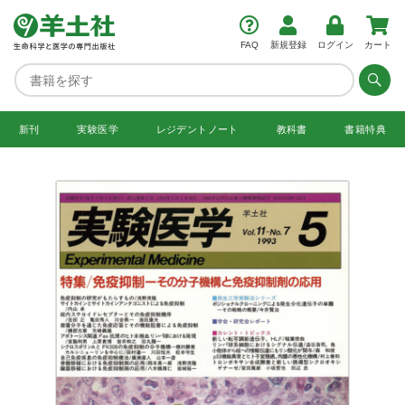
FAQ
新規登録
ログイン
カート
新刊
実験医学
レジデント
ノート
教科書
書籍特典