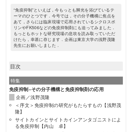
“免疫抑制”といえば，今もっとも脚光を浴びているテ
ーマのひとつです．今号では，その分子機構に焦点を
あて，さらには臨床現場で応用されているシクロスポ
リンやFK506などの免疫抑制剤にも迫ってみました．
もっともホットな研究現場の息吹を読み取っていただ
けたら，幸甚に存じます．企画は東京大学の浅野茂隆
先生にお願いしました．
目次
特集
免疫抑制−その分子機構と免疫抑制剤の応用
企画／浅野茂隆
＜序文＞免疫抑制の研究がもたらすもの【浅野茂
隆】
サイトカインとサイトカインアンタゴニストによ
る免疫抑制【内山 卓】