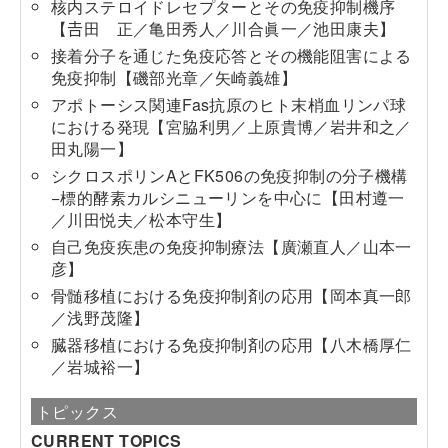
核内ステロイドレセプターとその免疫抑制機序
【𠮷田 正／亀田秀人／川合眞一／池田康夫】
接着分子を通じた免疫応答とその機能阻害による
免疫抑制【磯部光章／矢崎義雄】
アポトーシス関連Fas抗原のヒト末梢血リンパ球
における発現【宮脇利男／上原貴博／岩井和之／
田丸陽一】
シクロスポリンAとFK506の免疫抑制の分子機構
−標的酵素カルシニューリンを中心に【田村遵一
／川田悦夫／松本守生】
自己免疫疾患の免疫抑制療法【廣瀬直人／山本一
彦】
骨髄移植における免疫抑制剤の応用【岡本真一郎
／浅野茂隆】
臓器移植における免疫抑制剤の応用【八木橋厚仁
／岩城裕一】
トピックス
CURRENT TOPICS