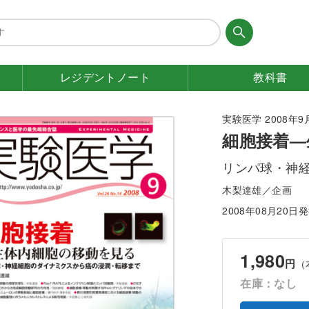
レジデント
ノート
教科書
実験医学 2008年9月号
細胞接着—
リンパ球・神
木梨達雄／企画
2008年08月20日
1,980
円
（
在庫：なし