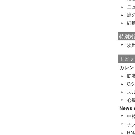
ニ
癌
細
特別対
次
トピッ
カレン
筋
G
ス
心臓
News &
中
ナ
R