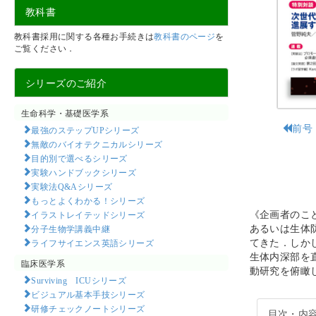
教科書
教科書採用に関する各種お手続きは
教科書のページ
を
ご覧ください．
シリーズのご紹介
生命科学・基礎医学系
前号
最強のステップUPシリーズ
無敵のバイオテクニカルシリーズ
目的別で選べるシリーズ
実験ハンドブックシリーズ
実験法Q&Aシリーズ
もっとよくわかる！シリーズ
《企画者のこ
イラストレイテッドシリーズ
あるいは生体
分子生物学講義中継
てきた．しか
ライフサイエンス英語シリーズ
生体内深部を
臨床医学系
動研究を俯瞰
Surviving ICUシリーズ
ビジュアル基本手技シリーズ
研修チェックノートシリーズ
目次・内