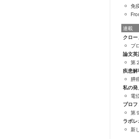
免
Fro
連載
クロー
プ
論文英
第
疾患解明
膵
私の発
電
プロフ
第
ラボレ
新