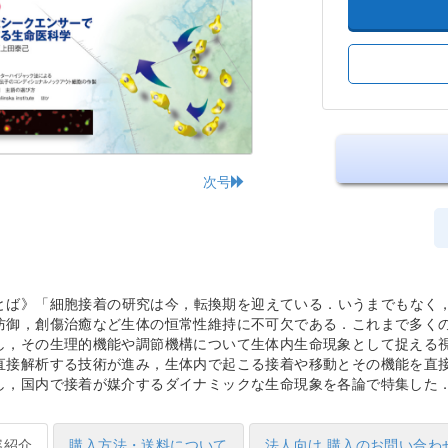
次号
とば》
細胞接着の研究は今，転換期を迎えている．いうまでもなく
防御，創傷治癒など生体の恒常性維持に不可欠である．これまで多く
し，その生理的機能や調節機構について生体内生命現象として捉える
直接解析する技術が進み，生体内で起こる接着や移動とその機能を直
し，国内で接着が媒介するダイナミックな生命現象を各論で特集した
容紹介
購入方法・送料について
法人向け 購入のお問い合わ