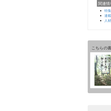
関連情
特
連
人
こちらの