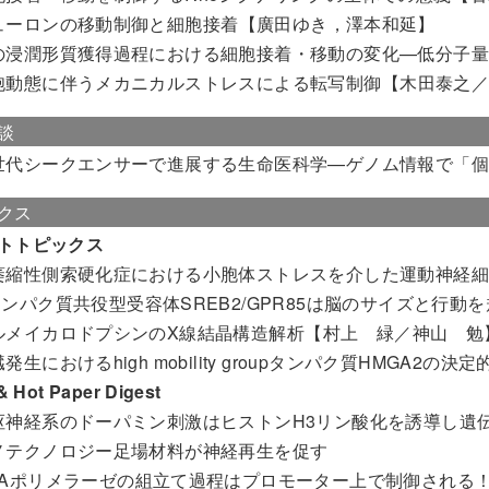
ューロンの移動制御と細胞接着
【廣田ゆき，澤本和延】
の浸潤形質獲得過程における細胞接着・移動の変化—低分子量G
胞動態に伴うメカニカルストレスによる転写制御
【木田泰之
談
世代シークエンサーで進展する生命医科学—ゲノム情報で「
クス
トトピックス
萎縮性側索硬化症における小胞体ストレスを介した運動神経
タンパク質共役型受容体SREB2/GPR85は脳のサイズと行
ルメイカロドプシンのX線結晶構造解析
【村上 緑／神山 勉
発生におけるhigh mobility groupタンパク質HMGA2の決
 Hot Paper Digest
枢神経系のドーパミン刺激はヒストンH3リン酸化を誘導し遺
ノテクノロジー足場材料が神経再生を促す
NAポリメラーゼの組立て過程はプロモーター上で制御される