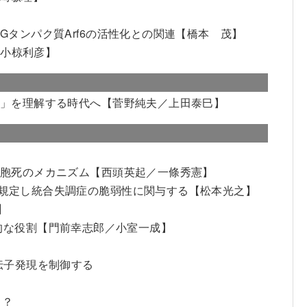
タンパク質Arf6の活性化との関連
【橋本 茂】
／小椋利彦】
個」を理解する時代へ
【菅野純夫／上田泰巳】
細胞死のメカニズム
【西頭英起／一條秀憲】
動を規定し統合失調症の脆弱性に関与する
【松本光之】
】
定的な役割
【門前幸志郎／小室一成】
伝子発現を制御する
！？