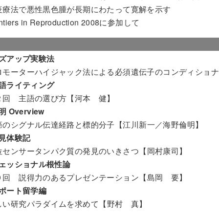
疫療法で悪性黒色腫が長期にわたって寛解を示す
ntiers in Reproduction 2008に参加して
ズアップ実験法
ロモーターハイジャック法による必須遺伝子のコンディショ
語ライティング
２回 主語の選び方【河本 健】
 Overview
癌のシグナル伝達経路と標的分子
【江川新一／海野倫明】
見体験記
位センサータンパク質の発見のいきさつ
【岡村康司】
ェッショナル根性論
９回 説得力のあるプレゼンテーション
【島岡 要】
ポート留学編
しい研究パラダイムを求めて
【野村 真】