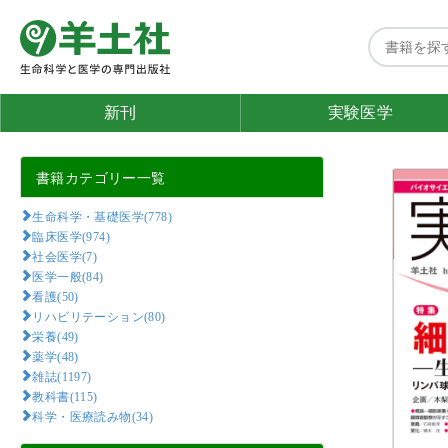
新刊
実験医学
書籍カテゴリー一覧
生命科学・基礎医学(778)
臨床医学(974)
社会医学(7)
医学一般(84)
看護(50)
リハビリテーション(80)
栄養(49)
薬学(48)
雑誌(1197)
教科書(115)
科学・医療読み物(34)