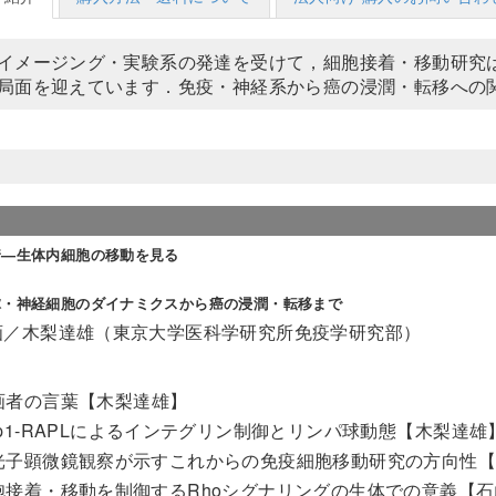
イメージング・実験系の発達を受けて，細胞接着・移動研究
局面を迎えています．免疫・神経系から癌の浸潤・転移への
着—生体内細胞の移動を見る
球・神経細胞のダイナミクスから癌の浸潤・転移まで
画／木梨達雄（東京大学医科学研究所免疫学研究部）
画者の言葉
【木梨達雄】
ap1-RAPLによるインテグリン制御とリンパ球動態
【木梨達雄
光子顕微鏡観察が示すこれからの免疫細胞移動研究の方向性
胞接着・移動を制御するRhoシグナリングの生体での意義
【石