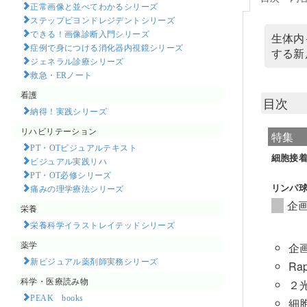
正常画像と並べてわかるシリーズ
ステップビヨンドレジデントシリーズ
できる！画像診断入門シリーズ
生体内
症例で身につける消化器内視鏡シリーズ
する新
ジェネラル診療シリーズ
救急・ERノート
看護
目次
納得！実践シリーズ
リハビリテーション
特集
PT・OTビジュアルテキスト
細胞接
ビジュアル実践リハ
PT・OT必修シリーズ
リンパ
痛みの理学療法シリーズ
企
栄養
栄養科学イラストレイテッドシリーズ
薬学
企
新ビジュアル薬剤師実務シリーズ
R
科学・医療読み物
２
PEAK books​
細