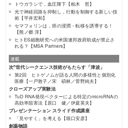
トウガラシで，血圧降下【柏木 哲】
光で神経回路を抑制し，行動を制御する新しい技
術【平井宏和】
セマフォリンは，癌の浸潤・転移を誘導する！
【熊ノ郷 淳】
ヒトES細胞研究への米国連邦政府助成が禁止さ
れる？【MSA Partners】
連載
n
次
世代シークエンス技術がもたらす「津波」
第2回 ヒトゲノムが語る人間の多様性と個別化
医療【一戸敦子／宋 碩林／菅野純夫】
クローズアップ実験法
TuD RNA発現ベクターによる特定のmicroRNAの
高効率阻害法【原口 健／伊庭英夫】
プレゼンテーション スライド作成講座
「見やすく」を考える【堀口安彦】
創薬物語