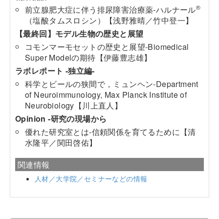
®
前立腺肥大症に伴う排尿障害治療薬-ハルナール
（塩酸タムスロシン）【浅野雅晴／竹中登一】
【最終回】モデル生物の歴史と展望
コモンマーモセットの歴史と展望-Biomedical
Super Modelの期待【伊藤豊志雄】
ラボレポート -独立編-
科学とビールの狭間で，ミュンヘン-Department
of Neuroimmunology, Max Planck Institute of
Neurobiology【川上直人】
Opinion -研究の現場から
優れた研究室とは-信頼関係を育てるために【清
水隆平／関田啓佑】
関連情報
人材／大学院／セミナーなどの情報