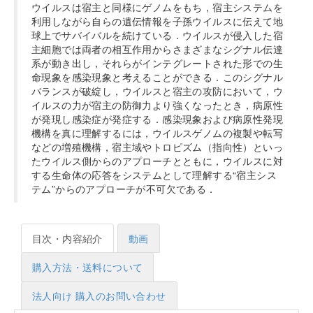
ウイルスは宿主と同様にゲノムをもち，宿主システムを
利用しながら自らの遺伝情報を子孫ウイルスに伝えて地
球上でサバイバルを続けている．ウイルスが侵入した宿
主細胞では両者の相互作用からさまざまなシグナル伝達
系が動き出し，それらがインテグレートされた形での生
命現象を感染現象と考えることができる．このシグナル
バランスが破綻し，ウイルスと宿主の攻防において，ウ
イルスの力が宿主の防御力より強くなったとき，病原性
が発現し感染症が発症する．感染現象および病原性発現
機構を真に理解するには，ウイルスゲノムの複製や転写
などの増殖機構，宿主域やトロピズム（指向性）といっ
たウイルス側からのアプローチとともに，ウイルスに対
する生命体の応答をシステムとして理解する“宿主シス
テム”からのアプローチが不可欠である．
目次・内容紹介
動画
購入方法・送料について
法人向け 購入のお問い合わせ