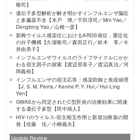
敬司】
遺伝子多型解析が解き明かすインフルエンザ脳症
と多臓器不全【木戸 博／千田淳司／Min Yao／
Dengbing Yao／山根一彦】
新興ウイルス感染症におけるARDS発症，重症化
の分子機構【久場敬司／森田正行／鈴木 享／今
井由美子】
インフルエンザウイルスのライフサイクルにかか
わる宿主因子の探索【渡辺登喜子／渡辺真治／河
岡義裕】
インフルエンザの宿主応答：感染防御と免疫病理
【J. S. M. Peiris／Kenrie P. Y. Hui／Hui-Ling
Yen】
GWASから同定されたC型肝炎の治療効果に関連
する遺伝子多型【田中靖人】
HIV-1のウイルス-宿主相互作用と新規治療薬の開
発【佐藤 佳／小柳義夫】
Update Review