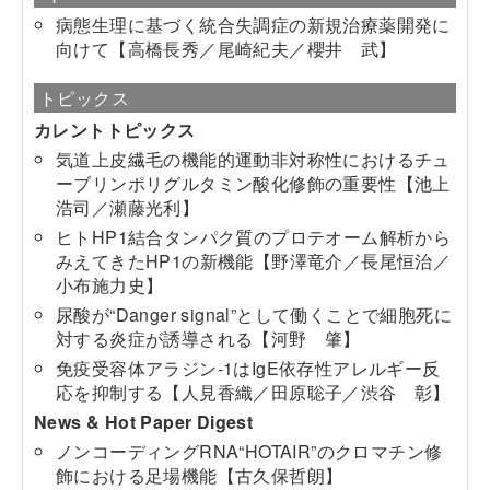
病態生理に基づく統合失調症の新規治療薬開発に
向けて【高橋長秀／尾崎紀夫／櫻井 武】
トピックス
カレントトピックス
気道上皮繊毛の機能的運動非対称性におけるチュ
ーブリンポリグルタミン酸化修飾の重要性【池上
浩司／瀬藤光利】
ヒトHP1結合タンパク質のプロテオーム解析から
みえてきたHP1の新機能【野澤竜介／長尾恒治／
小布施力史】
尿酸が“Danger signal”として働くことで細胞死に
対する炎症が誘導される【河野 肇】
免疫受容体アラジン-1はIgE依存性アレルギー反
応を抑制する【人見香織／田原聡子／渋谷 彰】
News & Hot Paper Digest
ノンコーディングRNA“HOTAIR”のクロマチン修
飾における足場機能【古久保哲朗】