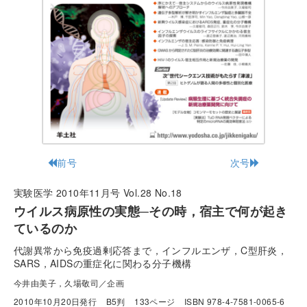
前号
次号
実験医学 2010年11月号 Vol.28 No.18
ウイルス病原性の実態─その時，宿主で何が起き
ているのか
代謝異常から免疫過剰応答まで，インフルエンザ，C型肝炎，
SARS，AIDSの重症化に関わる分子機構
今井由美子，久場敬司／企画
2010年10月20日発行
B5判
133ページ
ISBN 978-4-7581-0065-6