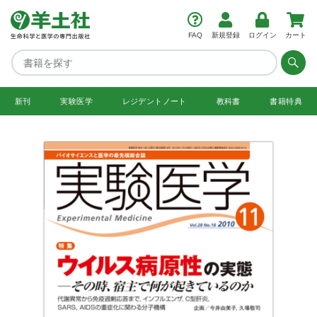
FAQ
新規登録
ログイン
カート
新刊
実験医学
レジデント
ノート
教科書
書籍特典