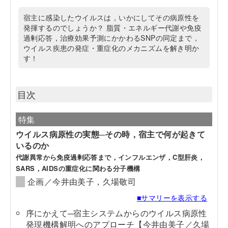
宿主に感染したウイルスは，いかにしてその病原性を
発揮するのでしょうか？ 脂質・エネルギー代謝や免疫
過剰応答，治療効果予測にかかわるSNPの同定まで，
ウイルス疾患の発症・重症化のメカニズムを解き明か
す！
目次
特集
ウイルス病原性の実態─その時，宿主で何が起きて
いるのか
代謝異常から免疫過剰応答まで，インフルエンザ，C型肝炎，
SARS，AIDSの重症化に関わる分子機構
企画／今井由美子，久場敬司
■サマリーを表示する
序にかえて─宿主システムからのウイルス病原性
発現機構解明へのアプローチ【今井由美子／久場