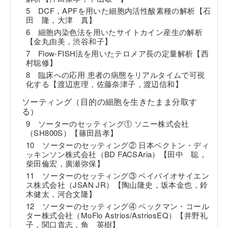
5 DCF，APFを用いた細胞内活性酸素種の解析【石
田 隆，大津 真】
6 細胞内染色法を用いたサイトカイン産生の解析
【金丸由美，渋谷和子】
7 Flow-FISH法を用いたテロメア長の定量解析【西
村聡修】
8 臨床への応用 患者の病態をリアルタイムで可視
化する【渡辺恵理，佐藤奈津子，渡辺信和】
ソーティング（目的の細胞を生きたまま分取す
る）
9 ソーターのセッティング① ソニー株式会社
（SH800S）【篠田昌孝】
10 ソーターのセッティング② 日本ベクトン・ディ
ッキンソン株式会社（BD FACSAria）【田中 聡，
柴田倫宏，廣瀬弥保】
11 ソーターのセッティング③ ベイバイオサイエン
ス株式会社（JSAN JR）【陶山隆史，坂本金也，鈴
木健太，河合文隆】
12 ソーターのセッティング④ ベックマン・コール
ター株式会社（MoFlo Astrios/AstriosEQ）【井野礼
子，関口貴志，角 英樹】