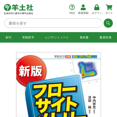
FAQ
新規登録
ログイン
カート
新刊
実験医学
レジデント
ノート
教科書
書籍特典