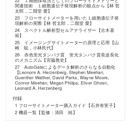
22 １細胞採取法としてのフローサイトメトリーと
関連技術 １細胞遺伝子発現解析の観点から【林 哲
太郎，二階堂 愛】
23 フローサイトメーターを用いた１細胞遺伝子発
現解析の実際【林 哲太郎，二階堂 愛】
24 スペクトル解析型セルアナライザー【古木基
裕】
25 イメージングサイトメーターの原理と応用【山
崎 聡，小林民代】
26 赤色蛍光タンパク質 蛍光タンパク質長波長化
のメカニズム【宮脇敦史】
27 AutoGateによるデータ解析のさらなる自動化
【Leonore A. Herzenberg, Stephen Meehan,
Guenther Walther, David Parks, Wayne Moore,
Connor Meehan, Megan Philips, Eliver Ghosn,
Leonard A. Herzenberg
付録
1 フローサイトメーター購入ガイド【石井有実子】
2 機器一覧【監修：清田 純】