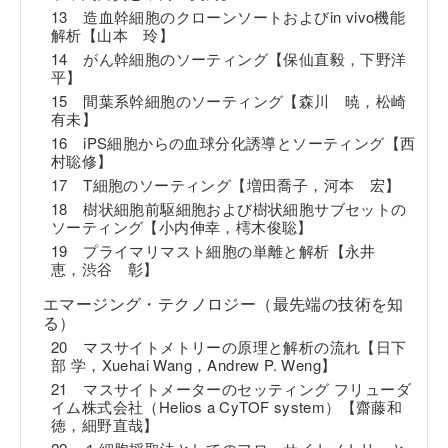
13 造血幹細胞のクローンソートおよびin vivo機能
解析【山本 玲】
14 がん幹細胞のソーティング【保仙直毅，下野洋
平】
15 間葉系幹細胞のソーティング【森川 暁，松崎
有未】
16 iPS細胞からの血球分化誘導とソーティング【西
村聡修】
17 T細胞のソーティング【増田喬子，河本 宏】
18 樹状細胞前駆細胞および樹状細胞サブセットの
ソーティング【小内伸幸，樗木俊聡】
19 プライマリマスト細胞の単離と解析【永井
恵，渋谷 彰】
エマージング・テクノロジー（最先端の技術を知
る）
20 マスサイトメトリーの原理と解析の流れ【日下
部 学，Xuehai Wang，Andrew P. Weng】
21 マスサイトメーターのセッティング フリューダ
イム株式会社（Helios a CyTOF system）【齋藤和
徳，細野直哉】