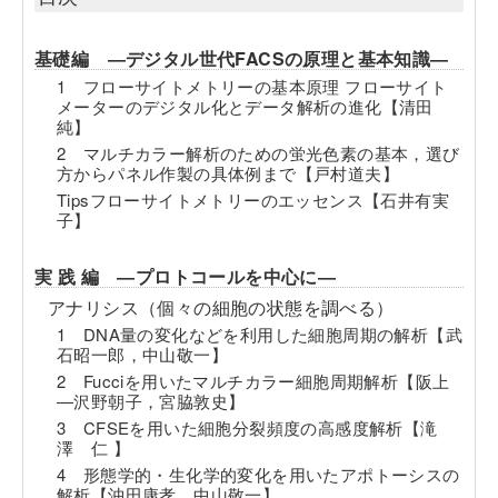
基礎編 ―デジタル世代FACSの原理と基本知識―
1 フローサイトメトリーの基本原理 フローサイト
メーターのデジタル化とデータ解析の進化【清田
純】
2 マルチカラー解析のための蛍光色素の基本，選び
方からパネル作製の具体例まで【戸村道夫】
Tipsフローサイトメトリーのエッセンス【石井有実
子】
実 践 編 ―プロトコールを中心に―
アナリシス（個々の細胞の状態を調べる）
1 DNA量の変化などを利用した細胞周期の解析【武
石昭一郎，中山敬一】
2 Fucciを用いたマルチカラー細胞周期解析【阪上
―沢野朝子，宮脇敦史】
3 CFSEを用いた細胞分裂頻度の高感度解析【滝
澤 仁 】
4 形態学的・生化学的変化を用いたアポトーシスの
解析【沖田康孝，中山敬一】