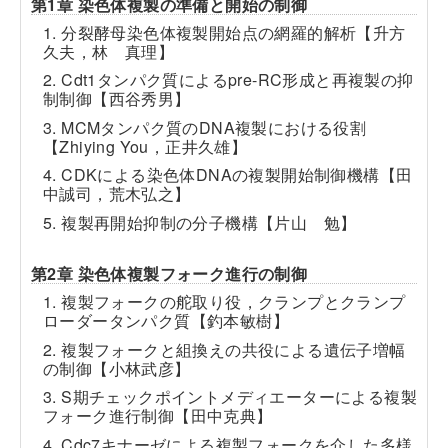
第1章 染色体複製の準備と開始の制御
1. 分裂酵母染色体複製開始点の網羅的解析【升方
久夫，林 真理】
2. Cdt1タンパク質によるpre-RC形成と再複製の抑
制制御【西谷秀男】
3. MCMタンパク質のDNA複製における役割
【Zhiying You，正井久雄】
4. CDKによる染色体DNAの複製開始制御機構【田
中誠司，荒木弘之】
5. 複製再開始抑制の分子機構【片山 勉】
第2章 染色体複製フォーク進行の制御
1. 複製フォークの舵取り役，クランプとクランプ
ローダータンパク質【釣本敏樹】
2. 複製フォークと組換えの共役による遺伝子増幅
の制御【小林武彦】
3. S期チェックポイントメディエーターによる複製
フォーク進行制御【田中克典】
4. Cdc7キナーゼによる複製フォークを介した多様