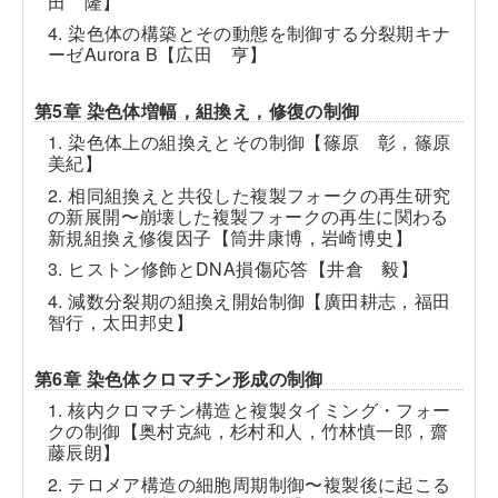
田 隆】
4. 染色体の構築とその動態を制御する分裂期キナ
ーゼAurora B【広田 亨】
第5章 染色体増幅，組換え，修復の制御
1. 染色体上の組換えとその制御【篠原 彰，篠原
美紀】
2. 相同組換えと共役した複製フォークの再生研究
の新展開〜崩壊した複製フォークの再生に関わる
新規組換え修復因子【筒井康博，岩崎博史】
3. ヒストン修飾とDNA損傷応答【井倉 毅】
4. 減数分裂期の組換え開始制御【廣田耕志，福田
智行，太田邦史】
第6章 染色体クロマチン形成の制御
1. 核内クロマチン構造と複製タイミング・フォー
クの制御【奥村克純，杉村和人，竹林慎一郎，齋
藤辰朗】
2. テロメア構造の細胞周期制御〜複製後に起こる