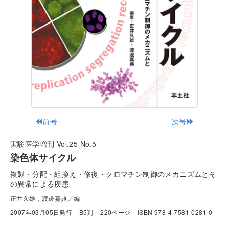
前号
次号
実験医学増刊 Vol.25 No.5
染色体サイクル
複製・分配・組換え・修復・クロマチン制御のメカニズムとそ
の異常による疾患
正井久雄，渡邊嘉典／編
2007年03月05日発行
B5判
220ページ
ISBN 978-4-7581-0281-0