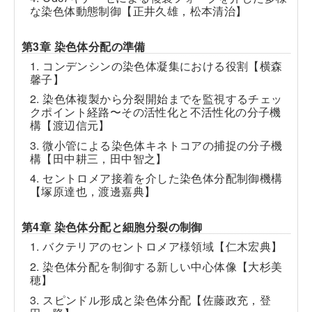
な染色体動態制御【正井久雄，松本清治】
第3章 染色体分配の準備
1. コンデンシンの染色体凝集における役割【横森
馨子】
2. 染色体複製から分裂開始までを監視するチェッ
クポイント経路〜その活性化と不活性化の分子機
構【渡辺信元】
3. 微小管による染色体キネトコアの捕捉の分子機
構【田中耕三，田中智之】
4. セントロメア接着を介した染色体分配制御機構
【塚原達也，渡邊嘉典】
第4章 染色体分配と細胞分裂の制御
1. バクテリアのセントロメア様領域【仁木宏典】
2. 染色体分配を制御する新しい中心体像【大杉美
穂】
3. スピンドル形成と染色体分配【佐藤政充，登