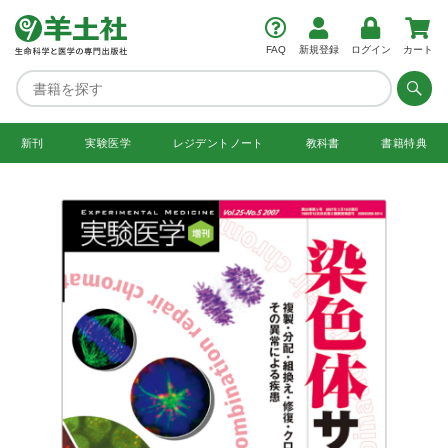
FAQ
新規登録
ログイン
カート
新刊
実験医学
レジデント
ノート
教科書
書籍特典