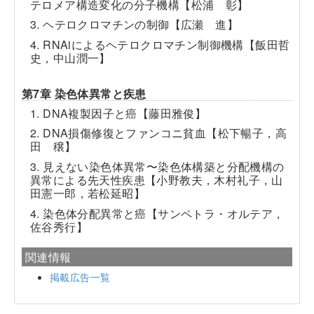
テロメア構造変化の分子機構【松浦 彰】
3. ヘテロクロマチンの制御【広瀬 進】
4. RNAiによるヘテロクロマチン制御機構【飯田哲
史，中山潤一】
第7章 染色体異常と疾患
1. DNA複製因子と癌【藤田雅俊】
2. DNA損傷修復とファンコニ貧血【松下暢子，高
田 穣】
3. 見えない染色体異常〜染色体構築と分配機構の
異常による先天性疾患【小野教夫，木村礼子，山
田憲一郎，若松延昭】
4. 染色体分配異常と癌【サンペトラ・オルテア，
佐谷秀行】
関連情報
掲載広告一覧