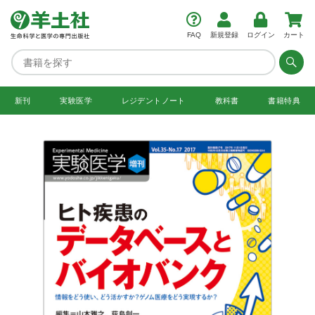
FAQ
新規登録
ログイン
カート
新刊
実験医学
レジデント
ノート
教科書
書籍特典