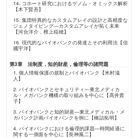
14. コホート研究におけるゲノム・オミックス解析
【木下賢吾】
15. 集団特異的なカスタムアレイの設計と高精度な
ジェノタイピング―カスタムアレイが拓く未来
【河合洋介，檀上稲穂】
16. 現代的なバイオバンクの発達とその利用法【信
國宇洋】
第3章 法制度，知的財産，倫理等の諸問題
1. 個人情報保護の規制とバイオバンク【米村滋
人】
2. バイオバンクとセキュリティ―東北メディカ
ル・メガバンク機構の取り組みを中心に【髙井貴
子】
3. バイオバンクと知的財産―東北メディカル・メ
ガバンク計画バイオバンクを例に【橋詰拓明】
4. バイオバンクにおける倫理的課題―時間経過に
関する一側面を中心に【長神風二】