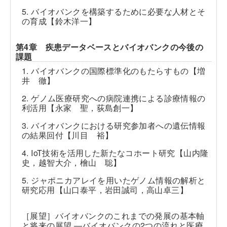
5. バイオバンクを構築するために必要な人材とそ
の育成【鈴木洋一】
第4章 疾患データベースとバイオバンクの今後の
課題
1. バイオバンクの国際標準化のもたらすもの【増
井 徹】
2. ゲノム医療研究への病院連携による診療情報の
利活用【永家 聖，荻島創一】
3. バイオバンクにおける研究参加者への遺伝情報
の結果回付【川目 裕】
4. IoT技術を活用した新たなコホート研究【山内隆
史，越智大介，檜山 聡】
5. ジャポニカアレイを用いたゲノム情報の解析と
研究応用【山口泰平，岩田誠司，高山卓三】
［展望］バイオバンクのこれまでの発展の基本軸
と将来の展望 ―バイオバンクの2つの流れと医療