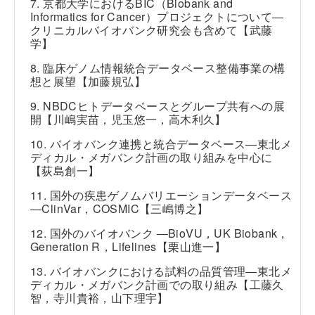
7. 京都大学におけるBIC（Biobank and
Informatics for Cancer）プロジェクトについて―
クリニカルバイオバンク研究会も含めて【武藤
学】
8. 臨床ゲノム情報統合データベース整備事業の構
想と展望【加藤規弘】
9. NBDCヒトデータベースとグループ共有への展
開【川嶋実苗，児玉悠一，高木利久】
10. バイオバンク連携と統合データベース―東北メ
ディカル・メガバンク計画の取り組みを中心に
【荻島創一】
11. 国外の疾患ゲノムバリエーションデータベース
―ClinVar，COSMIC【三嶋博之】
12. 国外のバイオバンク ―BioVU，UK Biobank，
Generation R，Lifelines【栗山進一】
13. バイオバンクにおける試料の品質管理―東北メ
ディカル・メガバンク計画での取り組み【工藤久
智，寺川貴裕，山下理宇】