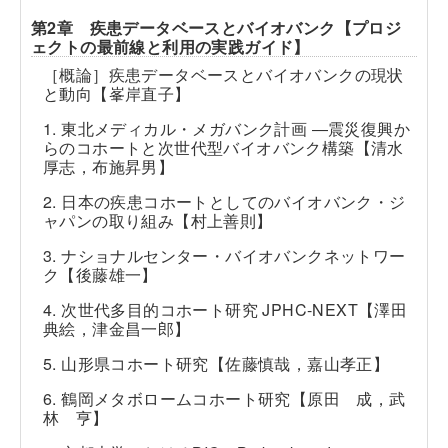
第2章 疾患データベースとバイオバンク【プロジ
ェクトの最前線と利用の実践ガイド】
［概論］疾患データベースとバイオバンクの現状
と動向【峯岸直子】
1. 東北メディカル・メガバンク計画 ―震災復興か
らのコホートと次世代型バイオバンク構築【清水
厚志，布施昇男】
2. 日本の疾患コホートとしてのバイオバンク・ジ
ャパンの取り組み【村上善則】
3. ナショナルセンター・バイオバンクネットワー
ク【後藤雄一】
4. 次世代多目的コホート研究 JPHC-NEXT【澤田
典絵，津金昌一郎】
5. 山形県コホート研究【佐藤慎哉，嘉山孝正】
6. 鶴岡メタボロームコホート研究【原田 成，武
林 亨】