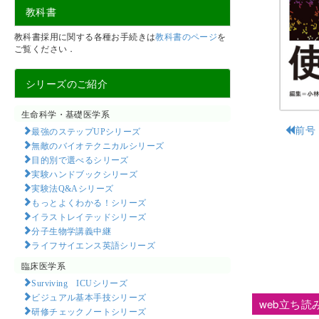
教科書
教科書採用に関する各種お手続きは
教科書のページ
を
ご覧ください．
シリーズのご紹介
生命科学・基礎医学系
前号
最強のステップUPシリーズ
無敵のバイオテクニカルシリーズ
目的別で選べるシリーズ
実験ハンドブックシリーズ
実験法Q&Aシリーズ
もっとよくわかる！シリーズ
イラストレイテッドシリーズ
分子生物学講義中継
ライフサイエンス英語シリーズ
臨床医学系
Surviving ICUシリーズ
ビジュアル基本手技シリーズ
web立ち読
研修チェックノートシリーズ