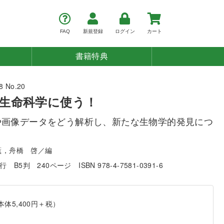
FAQ
新規登録
ログイン
カート
書籍特典
 No.20
生命科学に使う！
や画像データをどう解析し、新たな生物学的発見につ
薫，舟橋 啓／編
発行
B5判
240ページ
ISBN 978-4-7581-0391-6
本体5,400円＋税）