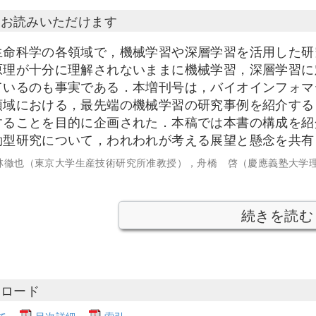
部お読みいただけます
生命科学の各領域で，機械学習や深層学習を活用した研
原理が十分に理解されないままに機械学習，深層学習に
ているのも事実である．本増刊号は，バイオインフォマ
領域における，最先端の機械学習の研究事例を紹介する
することを目的に企画された．本稿では本書の構成を紹
動型研究について，われわれが考える展望と懸念を共有
林徹也（東京大学生産技術研究所准教授），舟橋 啓（慶應義塾大学
続きを読む
ンロード
て
目次詳細
索引