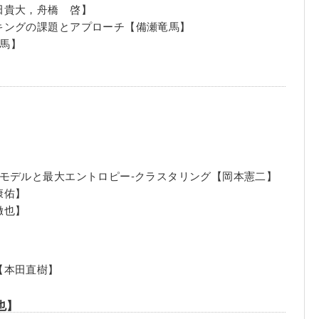
田貴大，舟橋 啓】
キングの課題とアプローチ【備瀬竜馬】
竜馬】
モデルと最大エントロピー-クラスタリング【岡本憲二】
康佑】
徹也】
【本田直樹】
也】