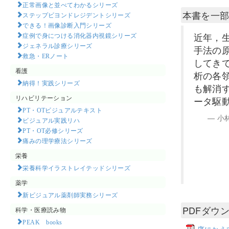
正常画像と並べてわかるシリーズ
本書を一
ステップビヨンドレジデントシリーズ
できる！画像診断入門シリーズ
近年，
症例で身につける消化器内視鏡シリーズ
ジェネラル診療シリーズ
手法の
救急・ERノート
してき
看護
析の各
納得！実践シリーズ
も解消
リハビリテーション
ータ駆
PT・OTビジュアルテキスト
小
ビジュアル実践リハ
PT・OT必修シリーズ
痛みの理学療法シリーズ
栄養
栄養科学イラストレイテッドシリーズ
薬学
新ビジュアル薬剤師実務シリーズ
PDFダウ
科学・医療読み物
PEAK books​
序にかえ