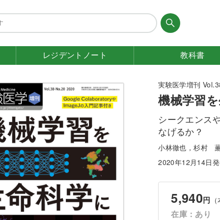
レジデント
ノート
教科書
実験医学増刊 Vol.38
機械学習を
シークエンス
なげるか？
小林徹也，杉村 
2020年12月14日
5,940
円
（
在庫：あり