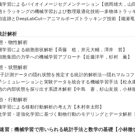
械学習によるバイオイメージセグメンテーション【徳岡雄大，山
胞トラッキングの機械学習および数理最適化技術―多物体トラッ
動追跡とDeepLabCut―アニマルポーズトラッキング技術【備瀬
統計解析
態・物性解析
層学習による細胞形状解析【斉藤 稔，井元大輔，澤井 哲】
細胞集団の力学への機械学習アプローチ【近藤洋平，杉村 薫】
態・状態解析
分子計測データの隠れ状態を推定する統計的解析法―隠れマルコフ
子シミュレーションと実験データを統合する機械学習手法【松永
胞の内部状態を探り出す系譜木解析【中島 蒼，杉山友規，小林
動・行動解析
械学習による移動行動解析の考え方【木村幸太郎】
化学習・逆強化学習に基づく動物行動のモデリングとデータ解析
速習：機械学習で用いられる統計手法と数学の基礎【小林徹