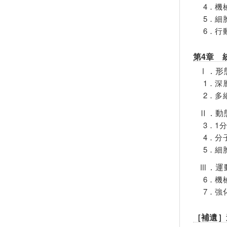
4．機
5．細
6．行
第4章 
Ⅰ．形
1．深
2．多
Ⅱ．動
3．1
4．分
5．細
Ⅲ．運
6．機
7．強
［補遺］