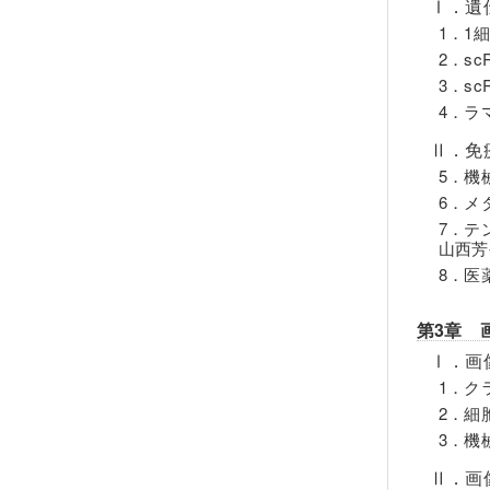
Ⅰ．遺
1．1
2．s
3．s
4．ラ
Ⅱ．免
5．機
6．メ
7．テ
山西芳
8．医
第3章 
Ⅰ．画
1．ク
2．細
3．機
Ⅱ．画