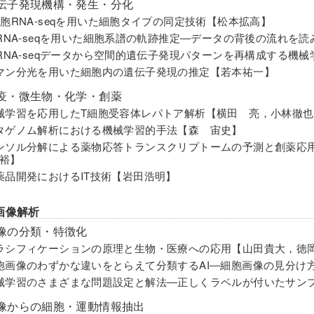
伝子発現機構・発生・分化
細胞RNA-seqを用いた細胞タイプの同定技術【松本拡高】
cRNA-seqを用いた細胞系譜の軌跡推定―データの背後の流れを
cRNA-seqデータから空間的遺伝子発現パターンを再構成する
マン分光を用いた細胞内の遺伝子発現の推定【若本祐一】
疫・微生物・化学・創薬
械学習を応用したT細胞受容体レパトア解析【横田 亮，小林徹
タゲノム解析における機械学習的手法【森 宙史】
ンソル分解による薬物応答トランスクリプトームの予測と創薬応用【岩田通夫
裕】
薬品開発におけるIT技術【岩田浩明】
画像解析
像の分類・特徴化
ラシフィケーションの原理と生物・医療への応用【山田貴大，徳
胞画像のわずかな違いをとらえて分類するAI―細胞画像の見分け
械学習のさまざまな問題設定と解法―正しくラベルが付いたサン
像からの細胞・運動情報抽出