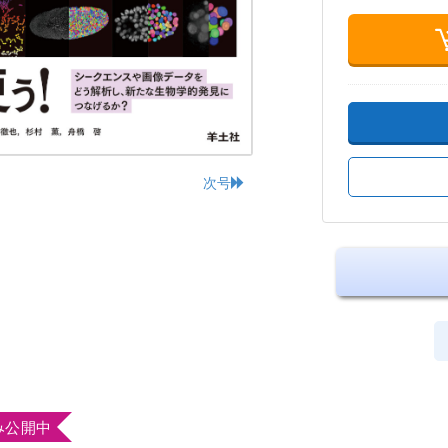
次号
み公開中