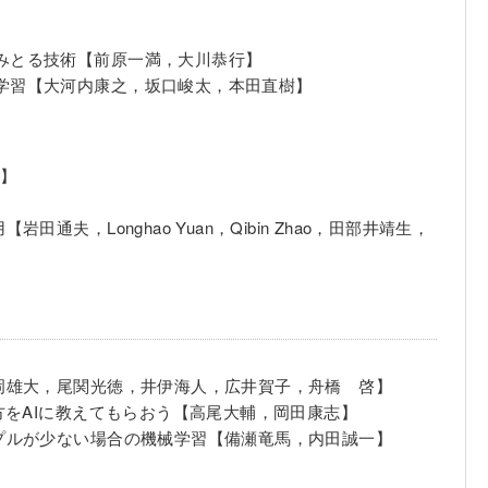
読みとる技術【前原一満，大川恭行】
機械学習【大河内康之，坂口峻太，本田直樹】
也】
，Longhao Yuan，Qibin Zhao，田部井靖生，
岡雄大，尾関光徳，井伊海人，広井賀子，舟橋 啓】
方をAIに教えてもらおう【高尾大輔，岡田康志】
プルが少ない場合の機械学習【備瀬竜馬，内田誠一】