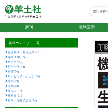
新刊
実験医学
書籍カテゴリー一覧
生命科学・基礎医学(778)
臨床医学(974)
社会医学(7)
医学一般(84)
看護(50)
リハビリテーション(80)
栄養(49)
薬学(48)
雑誌(1197)
教科書(115)
科学・医療読み物(34)