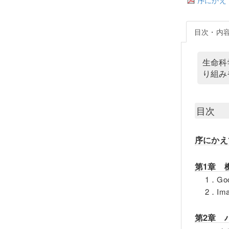
目次・内
生命科
り組みや
目次
序にかえ
第1章 
1．G
2．I
第2章 