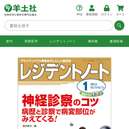
FAQ
新規登録
ログイン
カート
新刊
実験医学
レジデント
ノート
教科書
書籍特典