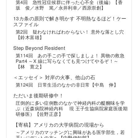
第4回 急性冠症候群に伴った心不全（後編）【香
坂 俊／水野 篤／永井利幸／西原崇創】
13カ条の原則で解き明かす 不明熱なるほど！ケー
スファイル
第2回 疑わなければわからない！ 意外な落とし穴
【鈴木富雄】
Step Beyond Resident
第114回 あの手この手で探しましょ！ 異物の救急
Part4 ～X 線に写らなくても見つけてやるぞ！～
【林 寛之】
＜エッセイ＞ 対岸の火事、他山の石
第124回 日常生活のなかの非日常【中島 伸】
ただいま後期研修中！
圧倒的に多い症例数のなかで神経内科の醍醐味を学
ぶ（近森病院神経内科 現 王子生協病院家庭医後期
研修医）【佐野正彦】
【寄稿】アメリカの大学病院の現場から
～アメリカのマッチングに興味がある医学部生，若
手レジデントの方へ【中野伊知郎】