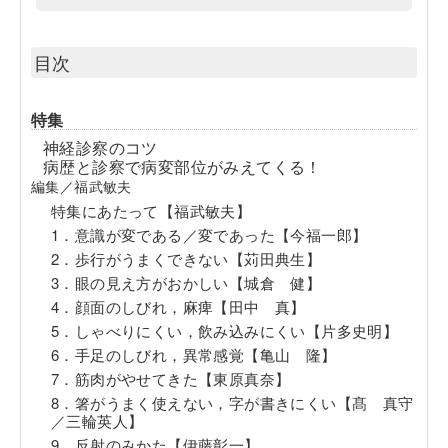
目次
特集
神経診察のコツ
病歴と診察で病変部位がみえてくる！
編集／福武敏夫
特集にあたって【福武敏夫】
1．意識が変である／変であった【今福一郎】
2．歩行がうまくできない【苅田典生】
3．眼の見え方がおかしい【城倉 健】
4．顔面のしびれ，麻痺【田中 真】
5．しゃべりにくい，飲み込みにくい【片多史明】
6．手足のしびれ，異常感覚【亀山 隆】
7．筋肉がやせてきた【東原真奈】
8．箸がうまく使えない，字が書きにくい【髙 真守
／三輪英人】
9．反射のみかた【伊藤彰一】