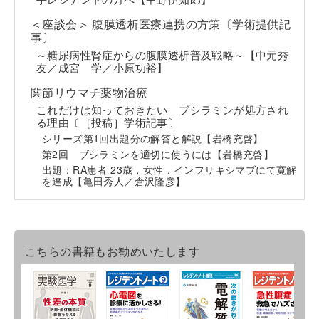
＜座談会＞ 腹膜透析医療連携の方策〔学術提供記
事〕
～糖尿病性腎症からの腹膜透析普及戦略～【中元秀
友／成宮 学／小原功裕】
関節リウマチ薬物治療
これだけは知っておきたい ブシラミンが処方され
る理由〔［投稿］学術記事〕
シリーズ第1回出題分の解答と解説【岩橋充啓】
第2回 ブシラミンを適切に使うには【岩橋充啓】
出題：RA患者 23歳，女性．インフリキシマブにて寛解
を達成【亀田秀人／倉沢隆彦】
こちらの書籍もお勧めいたします