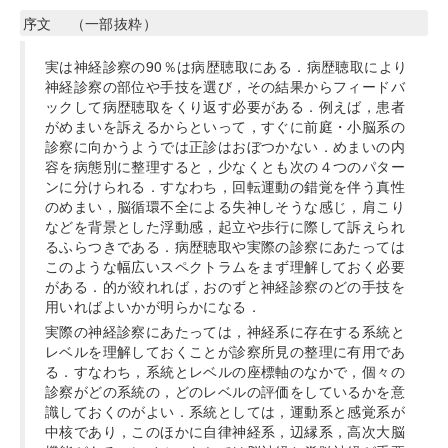
序文 （一部抜粋）
実は神経診察の90％は病歴聴取にある．病歴聴取により
神経診察の部位や手技を選び，その結果からフィードバ
ックして病歴聴取をくり返す必要がある．例えば，患者
がめまいを訴えるからといって，すぐに前庭・小脳系の
診察に向かうようでは正診はおぼつかない．めまいの内
容を病態別に整理すると，少なくとも次の４つのパター
ンに分けられる．すなわち，回転運動の錯覚を伴う真性
のめまい，脳循環不全による失神しそうな感じ，肩こり
などを背景とした浮動感，起立や歩行に際して訴えられ
るふらつきである．病歴聴取や実際の診察にあたっては
このような幅広いスペクトラムをまず理解しておく必要
がある．的が絞れれば，おのずと神経診察のどの手技を
用いればよいかが明らかになる．
実際の神経診察にあたっては，神経系に存在する系統と
レベルを理解しておくことが診察所見の整理に有用であ
る．すなわち，系統とレベルの座標軸のなかで，個々の
診察がどの系統の，どのレベルの評価をしているかを意
識しておくのがよい．系統としては，運動系と感覚系が
中核であり，このほかに自律神経系，辺縁系，高次大脳