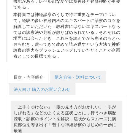
機能がある．レベルのなかでは脳神経と脊髄神経が重要
である．
本特集では神経診察のうちで特に重要なテーマについ
て，経験の多い神経内科のエキスパートに診察のコツを
解説していただいた．教科書にはないエキスパートなら
ではの診察法や判断が散りばめられている．それぞれの
場面に出会ったとき，これらを読んでから患者のもとへ
おもむき，戻ってきて改めて読み返すという方法で神経
診察の実力をブラッシュアップしていただくことが企画
者としての目標である．
目次・内容紹介
購入方法・送料について
法人向け 購入のお問い合わせ
「上手く歩けない」「眼の見え方がおかしい」「手が
しびれる」などのよくある症状ごとに，行うべき病歴
聴取・診察のポイントを解説．症状からスムーズに病
変部位を導き出す！苦手な神経診察のはじめの一歩に
最適