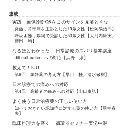
連載
実践！画像診断Q&A-このサインを見落とすな
発熱，背部痛を主訴とした19歳女性【松岡陽治郎】
呼吸困難，喘鳴で受診した53歳女性【大河内康実／
徳田 均】
なるほどわかった！ 日常診療のズバリ基本講座
difficult patient への対応【浜野 淳】
教えて！ICU
第8回 鎮静薬の考え方【早川 桂／清水敬樹】
日常診療での痛みへの対応
第4回 高齢者の痛みへの対応【山口泰弘】
よく使う日常治療薬の正しい使い方
知っておきたい認知症に対する薬の使い方【羽生春
夫】
臨床推理力を磨く！ 循環器セミナー実況中継