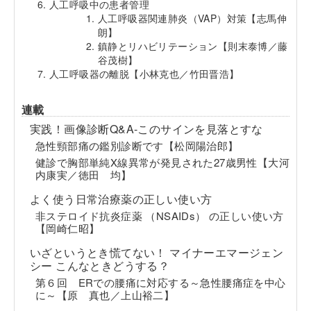
人工呼吸中の患者管理
人工呼吸器関連肺炎（VAP）対策【志馬伸
朗】
鎮静とリハビリテーション【則末泰博／藤
谷茂樹】
人工呼吸器の離脱【小林克也／竹田晋浩】
連載
実践！画像診断Q&A-このサインを見落とすな
急性頸部痛の鑑別診断です【松岡陽治郎】
健診で胸部単純X線異常が発見された27歳男性【大河
内康実／徳田 均】
よく使う日常治療薬の正しい使い方
非ステロイド抗炎症薬 （NSAIDs） の正しい使い方
【岡崎仁昭】
いざというとき慌てない！ マイナーエマージェン
シー こんなときどうする？
第６回 ERでの腰痛に対応する～急性腰痛症を中心
に～【原 真也／上山裕二】