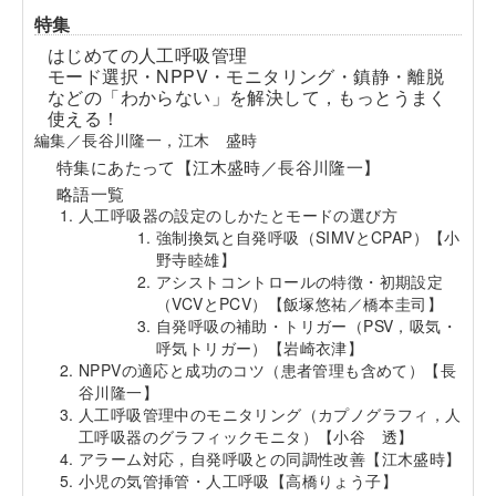
特集
はじめての人工呼吸管理
モード選択・NPPV・モニタリング・鎮静・離脱
などの「わからない」を解決して，もっとうまく
使える！
編集／長谷川隆一，江木 盛時
特集にあたって【江木盛時／長谷川隆一】
略語一覧
人工呼吸器の設定のしかたとモードの選び方
強制換気と自発呼吸（SIMVとCPAP）【小
野寺睦雄】
アシストコントロールの特徴・初期設定
（VCVとPCV）【飯塚悠祐／橋本圭司】
自発呼吸の補助・トリガー（PSV，吸気・
呼気トリガー）【岩崎衣津】
NPPVの適応と成功のコツ（患者管理も含めて）【長
谷川隆一】
人工呼吸管理中のモニタリング（カプノグラフィ，人
工呼吸器のグラフィックモニタ）【小谷 透】
アラーム対応，自発呼吸との同調性改善【江木盛時】
小児の気管挿管・人工呼吸【高橋りょう子】