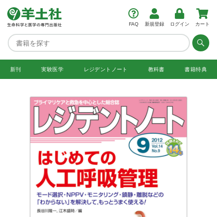
FAQ
新規登録
ログイン
カート
新刊
実験医学
レジデント
ノート
教科書
書籍特典