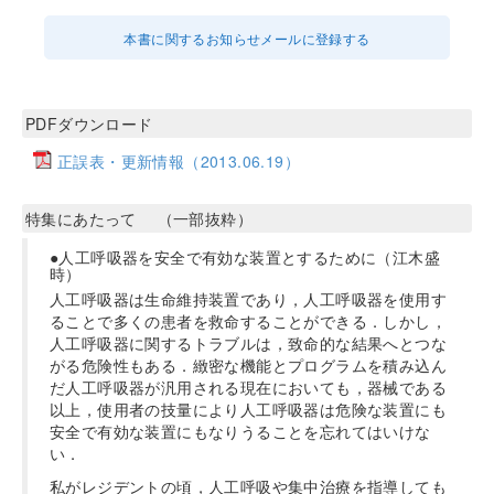
本書に関するお知らせメールに登録する
PDFダウンロード
正誤表・更新情報（2013.06.19）
特集にあたって （一部抜粋）
●人工呼吸器を安全で有効な装置とするために（江木盛
時）
人工呼吸器は生命維持装置であり，人工呼吸器を使用す
ることで多くの患者を救命することができる．しかし，
人工呼吸器に関するトラブルは，致命的な結果へとつな
がる危険性もある．緻密な機能とプログラムを積み込ん
だ人工呼吸器が汎用される現在においても，器械である
以上，使用者の技量により人工呼吸器は危険な装置にも
安全で有効な装置にもなりうることを忘れてはいけな
い．
私がレジデントの頃，人工呼吸や集中治療を指導しても