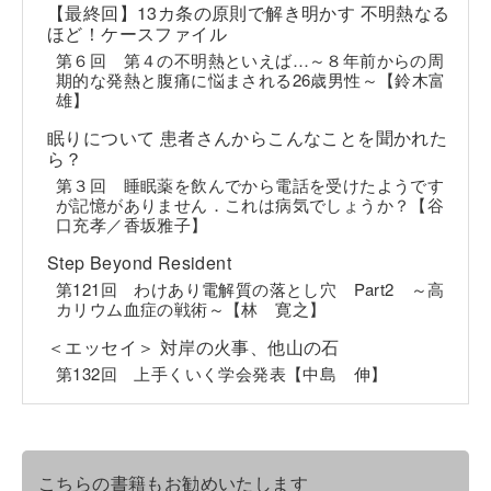
【最終回】13カ条の原則で解き明かす 不明熱なる
ほど！ケースファイル
第６回 第４の不明熱といえば…～８年前からの周
期的な発熱と腹痛に悩まされる26歳男性～【鈴木富
雄】
眠りについて 患者さんからこんなことを聞かれた
ら？
第３回 睡眠薬を飲んでから電話を受けたようです
が記憶がありません．これは病気でしょうか？【谷
口充孝／香坂雅子】
Step Beyond Resident
第121回 わけあり電解質の落とし穴 Part2 ～高
カリウム血症の戦術～【林 寛之】
＜エッセイ＞ 対岸の火事、他山の石
第132回 上手くいく学会発表【中島 伸】
こちらの書籍もお勧めいたします