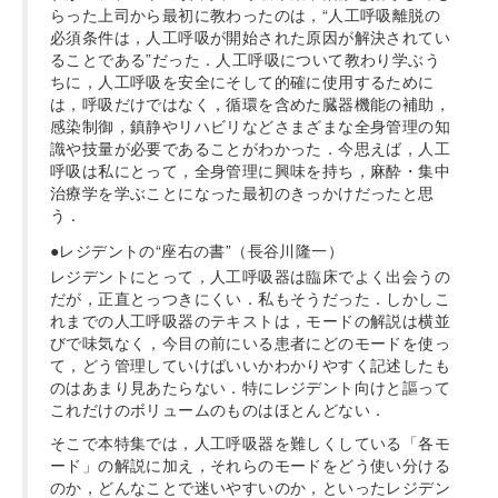
らった上司から最初に教わったのは，“人工呼吸離脱の
必須条件は，人工呼吸が開始された原因が解決されてい
ることである”だった．人工呼吸について教わり学ぶう
ちに，人工呼吸を安全にそして的確に使用するために
は，呼吸だけではなく，循環を含めた臓器機能の補助，
感染制御，鎮静やリハビリなどさまざまな全身管理の知
識や技量が必要であることがわかった．今思えば，人工
呼吸は私にとって，全身管理に興味を持ち，麻酔・集中
治療学を学ぶことになった最初のきっかけだったと思
う．
●レジデントの“座右の書”（長谷川隆一）
レジデントにとって，人工呼吸器は臨床でよく出会うの
だが，正直とっつきにくい．私もそうだった．しかしこ
れまでの人工呼吸器のテキストは，モードの解説は横並
びで味気なく，今目の前にいる患者にどのモードを使っ
て，どう管理していけばいいかわかりやすく記述したも
のはあまり見あたらない．特にレジデント向けと謳って
これだけのボリュームのものはほとんどない．
そこで本特集では，人工呼吸器を難しくしている「各モ
ード」の解説に加え，それらのモードをどう使い分ける
のか，どんなことで迷いやすいのか，といったレジデン