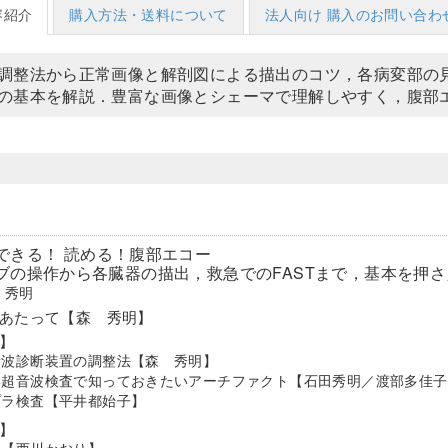
容紹介
購入方法・送料について
法人向け 購入のお問い合わ
調整法から正常画像と解剖図による描出のコツ，各病変部の
の基本を解説．豊富な画像とシェーマで理解しやすく，腹部
できる！ 読める！腹部エコー
ブの操作から各臓器の描出，救急でのFASTまで，基本を押
 秀明
あたって【森 秀明】
】
音波診断装置の調整法【森 秀明】
部超音波検査で知っておきたいアーチファクト【石田秀明／渡部多佳子
プラ検査【平井都始子】
】
臓【西川かおり】