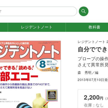
レジデント
ノート
教科書
レジデントノート 201
自分ででき
プローブの操作
さえて異常所
森 秀明／編
2013年07月10日
2,200
円
（
在庫：なし