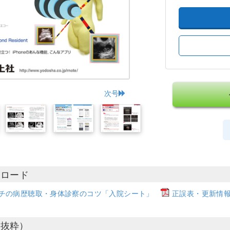
次号
ンロード
ンチの病歴聴取・身体診察のコツ「入院シート」
正誤表・更新情報（2
部抜粋）