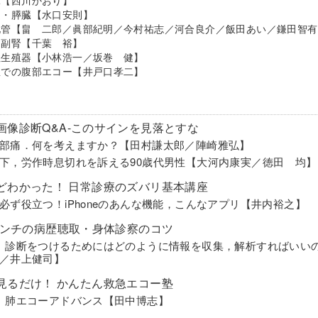
道・膵臓【水口安則】
化管【畠 二郎／眞部紀明／今村祐志／河合良介／飯田あい／鎌田智有
・副腎【千葉 裕】
性生殖器【小林浩一／坂巻 健】
急での腹部エコー【井戸口孝二】
画像診断Q&A-このサインを見落とすな
部痛．何を考えますか？【田村謙太郎／陣崎雅弘】
下，労作時息切れを訴える90歳代男性【大河内康実／徳田 均】
どわかった！ 日常診療のズバリ基本講座
必ず役立つ！iPhoneのあんな機能，こんなアプリ【井内裕之】
ブランチの病歴聴取・身体診察のコツ
 診断をつけるためにはどのように情報を収集，解析すればいいので
／井上健司】
見るだけ！ かんたん救急エコー塾
 肺エコーアドバンス【田中博志】