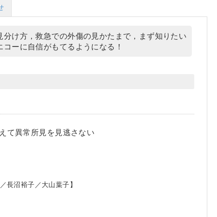
せ
見分け方，救急での外傷の見かたまで，まず知りたい
エコーに自信がもてるようになる！
さえて異常所見を見逃さない
／長沼裕子／大山葉子】