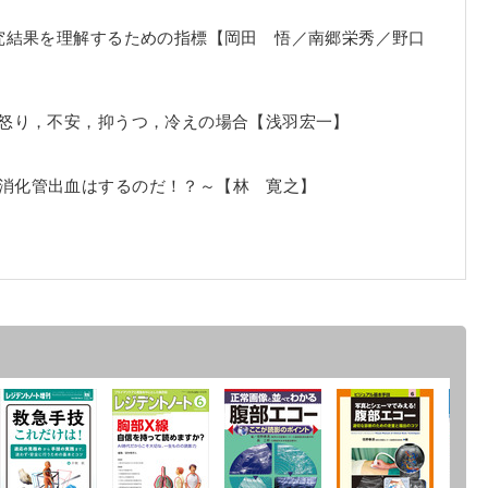
究結果を理解するための指標【岡田 悟／南郷栄秀／野口
怒り，不安，抑うつ，冷えの場合【浅羽宏一】
上部消化管出血はするのだ！？～【林 寛之】