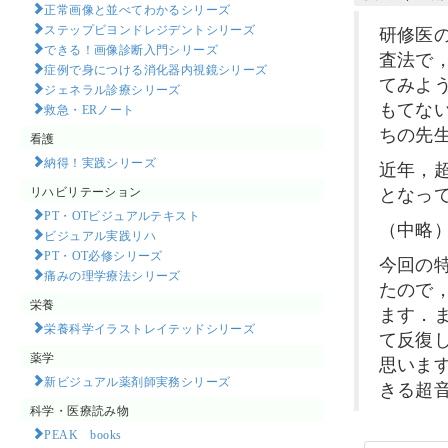
正常画像と並べてわかるシリーズ
ステップビヨンドレジデントシリーズ
研修医
できる！画像診断入門シリーズ
査法で
症例で身につける消化器内視鏡シリーズ
てみよ
ジェネラル診療シリーズ
もてな
救急・ERノート
ちの先
看護
納得！実践シリーズ
近年，
となっ
リハビリテーション
PT・OTビジュアルテキスト
（中略
ビジュアル実践リハ
PT・OT必修シリーズ
今回の
痛みの理学療法シリーズ
たので
栄養
ます．
栄養科学イラストレイテッドシリーズ
て反復
薬学
思いま
新ビジュアル薬剤師実務シリーズ
きる超
科学・医療読み物
PEAK books​