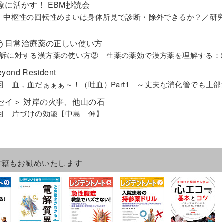
療に活かす！ EBM抄読会
 中枢性の回転性めまいは身体所見で診断・除外できるか？／研
う日常治療薬の正しい使い方
訴に対する漢方薬の使い方② 生薬の薬効で漢方薬を理解する：
eyond Resident
1回 血，血だぁぁぁ～！（吐血）Part1 ～丈夫な消化管でも
セイ＞ 対岸の火事、他山の石
3回 片づけの効能【中島 伸】
書籍もお勧めいたします