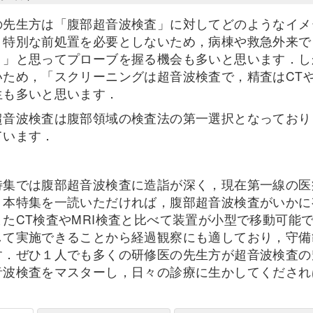
の先生方は「腹部超音波検査」に対してどのようなイメ
，特別な前処置を必要としないため，病棟や救急外来で
う」と思ってプローブを握る機会も多いと思います．し
いため，「スクリーニングは超音波検査で，精査はCTや
生も多いと思います．
超音波検査は腹部領域の検査法の第一選択となっており
ています．
）
特集では腹部超音波検査に造詣が深く，現在第一線の医
，本特集を一読いただければ，腹部超音波検査がいかに
またCT検査やMRI検査と比べて装置が小型で移動可能
して実施できることから経過観察にも適しており，守備
す．ぜひ１人でも多くの研修医の先生方が超音波検査の
音波検査をマスターし，日々の診療に生かしてくだされ