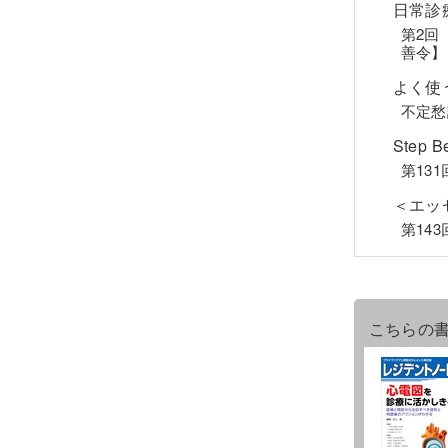
日常診
第2回
善令】
よく使
不定愁
Step B
第13
＜エッ
第14
こちらの