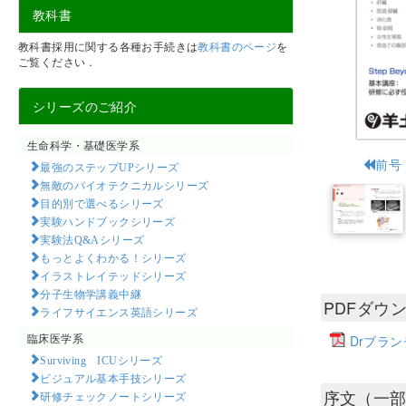
教科書
教科書採用に関する各種お手続きは
教科書のページ
を
ご覧ください．
シリーズのご紹介
生命科学・基礎医学系
前号
最強のステップUPシリーズ
無敵のバイオテクニカルシリーズ
目的別で選べるシリーズ
実験ハンドブックシリーズ
実験法Q&Aシリーズ
もっとよくわかる！シリーズ
イラストレイテッドシリーズ
分子生物学講義中継
PDFダウ
ライフサイエンス英語シリーズ
臨床医学系
Drブラ
Surviving ICUシリーズ
ビジュアル基本手技シリーズ
序文（一
研修チェックノートシリーズ