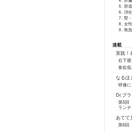
胆
消
腎
女
救
連載
実践！
右下腹
食欲低
なるほ
研修に
Dr.
第5回
ランチ
あてて
第6回