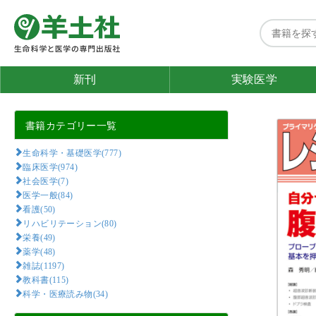
新刊
実験医学
書籍カテゴリー一覧
生命科学・基礎医学(777)
臨床医学(974)
社会医学(7)
医学一般(84)
看護(50)
リハビリテーション(80)
栄養(49)
薬学(48)
雑誌(1197)
教科書(115)
科学・医療読み物(34)