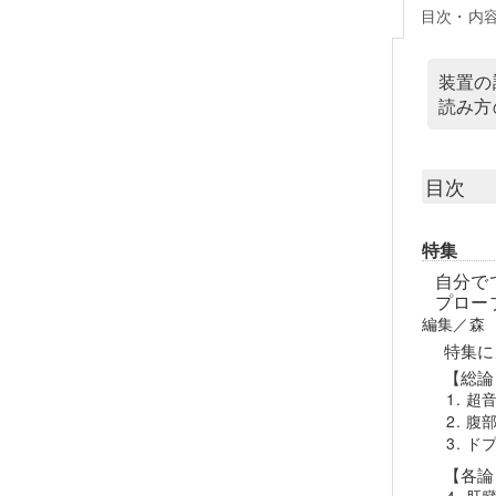
目次・内
装置の
読み方
目次
特集
自分で
プロー
編集／森
特集に
【総論
超
腹
ド
【各論
肝