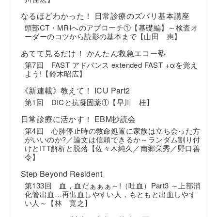
なるほどわかった！ 日常診療のズバリ基本講座
頭部CT・MRIへのアプローチ①【基礎編】～検査オ
ーダーのコツから読影の基本まで【山田 惠】
あてて見るだけ！ かんたん救急エコー塾
第7回 FAST アドバンス extended FAST +αを覚え
よう!【鈴木昭広】
《新連載》教えて！ ICU Part2
第1回 DICと抗凝固薬①【早川 桂】
日常診療に活かす！ EBM抄読会
第4回 心肺停止時の救命処置に家族は立ち会った方
がいいのか?／論文は信頼できるか～ランダム割り付
けとITT解析と脱落【佐々木純久／南郷栄秀／野口善
令】
Step Beyond Resident
第133回 血，血だぁぁぁ～!（吐血）Part3 ～上部消
化管出血…再出血しやすい人，もともと出血しやす
い人～【林 寛之】