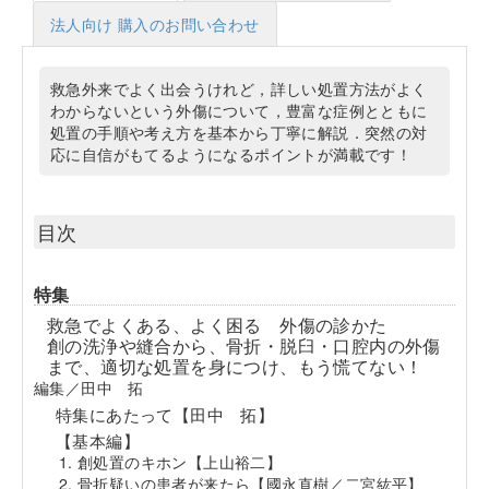
法人向け 購入のお問い合わせ
救急外来でよく出会うけれど，詳しい処置方法がよく
わからないという外傷について，豊富な症例とともに
処置の手順や考え方を基本から丁寧に解説．突然の対
応に自信がもてるようになるポイントが満載です！
目次
特集
救急でよくある、よく困る 外傷の診かた
創の洗浄や縫合から、骨折・脱臼・口腔内の外傷
まで、適切な処置を身につけ、もう慌てない！
編集／田中 拓
特集にあたって【田中 拓】
【基本編】
創処置のキホン【上山裕二】
骨折疑いの患者が来たら【國永直樹／二宮紘平】