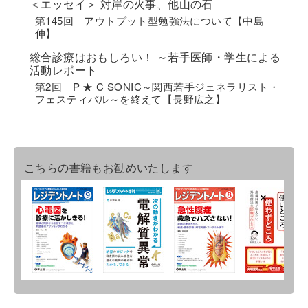
＜エッセイ＞ 対岸の火事、他山の石
第145回 アウトプット型勉強法について【中島
伸】
総合診療はおもしろい！ ～若手医師・学生による
活動レポート
第2回 P ★ C SONIC～関西若手ジェネラリスト・
フェスティバル～を終えて【長野広之】
こちらの書籍もお勧めいたします