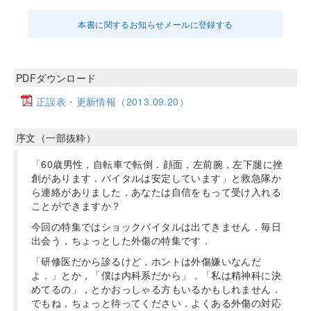
本書に関するお知らせメールに登録する
PDFダウンロード
正誤表・更新情報（2013.09.20）
序文（一部抜粋）
「60歳男性，自転車で転倒．顔面，左前腕，左下腿に挫
創があります．バイタルは安定しています」と救急隊か
ら連絡がありました．あなたは自信をもって受け入れる
ことができますか？
今回の特集ではショックバイタルは出てきません．毎日
出会う，ちょっとした外傷の特集です．
「研修医だから診るけど，ホントは外傷嫌いなんだ
よ．」とか，「僕は内科系だから」，「私は精神科に決
めてるの」，とかおっしゃる方もいるかもしれません．
でもね，ちょっと待ってください．よくある外傷の対応