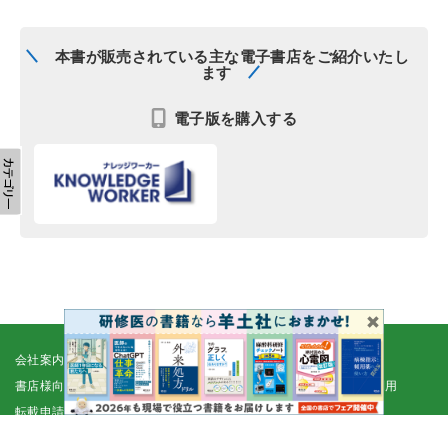
本書が販売されている主な電子書店をご紹介いたし
ます
電子版を購入する
会社案内
採用情報
取扱書店一覧
電子書籍
書店様向け
広告掲載
正誤表・更新情報
コンテンツ利用
転載申請
プライバシーポリシー
羊土社会員規約
ウェブサイト利用規約
羊土社のSNS・メールマガジン