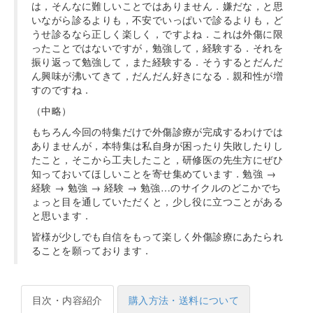
は，そんなに難しいことではありません．嫌だな，と思
いながら診るよりも，不安でいっぱいで診るよりも，ど
うせ診るなら正しく楽しく，ですよね．これは外傷に限
ったことではないですが，勉強して，経験する．それを
振り返って勉強して，また経験する．そうするとだんだ
ん興味が沸いてきて，だんだん好きになる．親和性が増
すのですね．
（中略）
もちろん今回の特集だけで外傷診療が完成するわけでは
ありませんが，本特集は私自身が困ったり失敗したりし
たこと，そこから工夫したこと，研修医の先生方にぜひ
知っておいてほしいことを寄せ集めています．勉強 →
経験 → 勉強 → 経験 → 勉強…のサイクルのどこかでち
ょっと目を通していただくと，少し役に立つことがある
と思います．
皆様が少しでも自信をもって楽しく外傷診療にあたられ
ることを願っております．
目次・内容紹介
購入方法・送料について