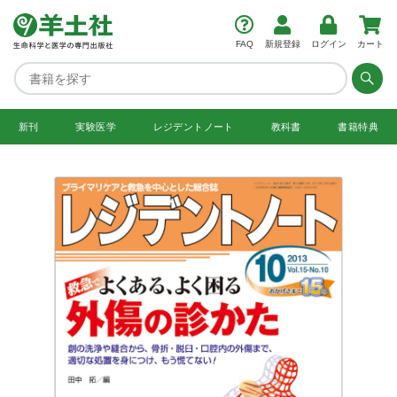
FAQ
新規登録
ログイン
カート
新刊
実験医学
レジデント
ノート
教科書
書籍特典