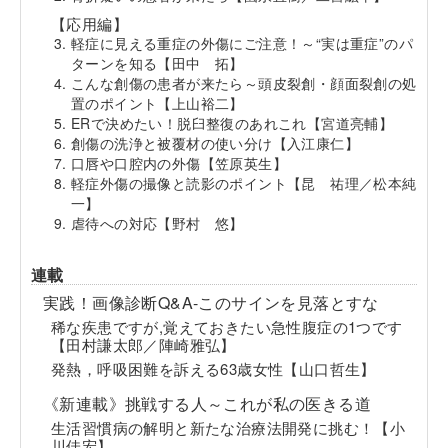
【応用編】
軽症に見える重症の外傷にご注意！～“実は重症”のパ
ターンを知る【田中 拓】
こんな創傷の患者が来たら～頭皮裂創・顔面裂創の処
置のポイント【上山裕二】
ERで決めたい！脱臼整復のあれこれ【宮道亮輔】
創傷の洗浄と被覆材の使い分け【入江康仁】
口唇や口腔内の外傷【笠原英生】
軽症外傷の撮像と読影のポイント【昆 祐理／松本純
一】
虐待への対応【野村 悠】
連載
実践！画像診断Q&A-このサインを見落とすな
稀な疾患ですが,覚えておきたい急性腹症の1つです
【田村謙太郎／陣崎雅弘】
発熱，呼吸困難を訴える63歳女性【山口哲生】
《新連載》挑戦する人～これが私の医きる道
生活習慣病の解明と新たな治療法開発に挑む！【小
川佳宏】