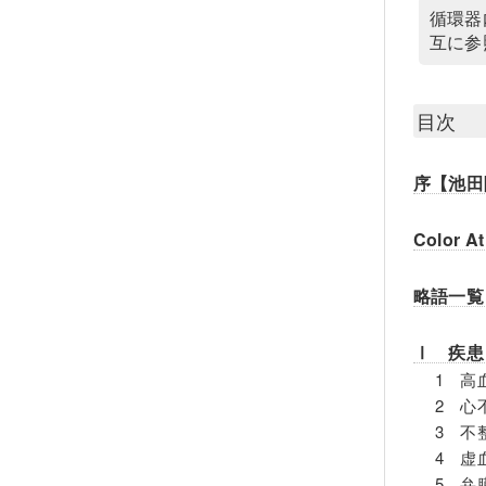
循環器
互に参
目次
序【池田
Color At
略語一覧
Ⅰ 疾患
1 高
2 心
3 不
4 虚
5 弁