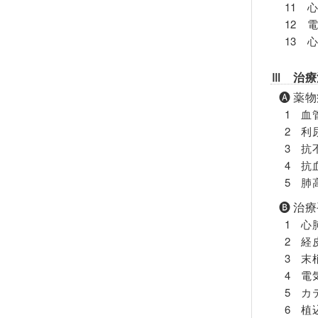
11 
12 
13 
Ⅲ 治療
🅐 薬
1 血
2 利
3 抗
4 抗
5 肺
🅑 治
1 心
2 経
3 末
4 電
5 カ
6 植