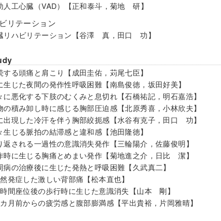
助人工心臓（VAD）【正和泰斗，菊地 研】
リハビリテーション
臓リハビリテーション【谷澤 真，田口 功】
udy
続する頭痛と肩こり【成田圭佑，苅尾七臣】
に生じた夜間の発作性呼吸困難【南島俊徳，坂田好美】
々に悪化する下肢のむくみと息切れ【石橋祐記，明石嘉浩】
物の積み卸し時に感じる胸部圧迫感【北原秀喜，小林欣夫】
に出現した冷汗を伴う胸部絞扼感【水谷有克子，田口 功】
々生じる脈拍の結滞感と違和感【池田隆徳】
り返される一過性の意識消失発作【三輪陽介，佐藤俊明】
作時に生じる胸痛とめまい発作【菊地進之介，日比 潔】
周病の治療後に生じた発熱と呼吸困難【久武真二】
突然発症した激しい背部痛【松本直也】
長時間座位後の歩行時に生じた意識消失【山本 剛】
数カ月前からの疲労感と腹部膨満感【平出貴裕，片岡雅晴】