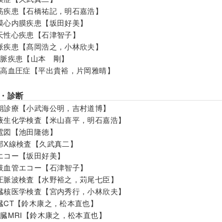
筋疾患【石橋祐記，明石嘉浩】
膜心内膜疾患【坂田好美】
天性心疾患【石津智子】
脈疾患【髙岡浩之，小林欣夫】
静脈疾患【山本 剛】
肺高血圧症【平出貴裕，片岡雅晴】
・診断
期診療【小武海公明，吉村道博】
液生化学検査【米山喜平，明石嘉浩】
電図【池田隆徳】
部X線検査【久武真二】
エコー【坂田好美】
肢血管エコー【石津智子】
圧脈波検査【水野裕之，苅尾七臣】
臓核医学検査【宮内秀行，小林欣夫】
臓CT【鈴木康之，松本直也】
心臓MRI【鈴木康之，松本直也】