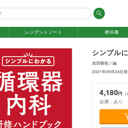
レジデント
ノート
教科書
シンプルに
池田隆徳／編
2021年09月24日
4,180
円
（
在庫：あり