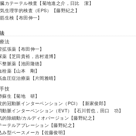
心臓カテーテル検査【菊地進之介，日比 潔】
電気生理学的検査（EPS）【藤野紀之】
心筋生検【布田伸一】
法
物療法
管拡張薬【布田伸一】
尿薬【芝田貴裕，吉村道博】
不整脈薬【池田隆徳】
血栓薬【山本 剛】
高血圧症治療薬【片岡雅晴】
療手技
肺蘇生【菊地 研】
皮的冠動脈インターベンション（PCI）【新家俊郎】
梢動脈インターベンション（EVT）【石川哲也，田口 功】
気的除細動/カルディオバージョン【藤野紀之】
テーテルアブレーション【藤野紀之】
込み型ペースメーカ【佐藤俊明】