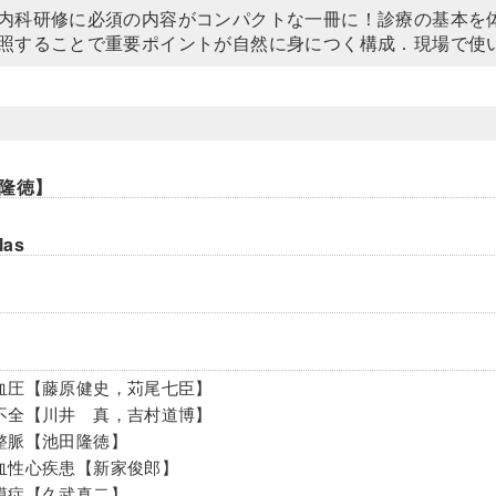
内科研修に必須の内容がコンパクトな一冊に！診療の基本を体系的
照することで重要ポイントが自然に身につく構成．現場で使
隆徳】
las
血圧【藤原健史，苅尾七臣】
不全【川井 真，吉村道博】
整脈【池田隆徳】
血性心疾患【新家俊郎】
膜症【久武真二】