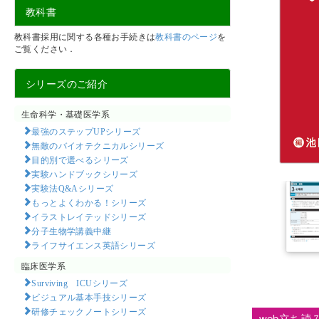
教科書
教科書採用に関する各種お手続きは
教科書のページ
を
ご覧ください．
シリーズのご紹介
生命科学・基礎医学系
最強のステップUPシリーズ
無敵のバイオテクニカルシリーズ
目的別で選べるシリーズ
実験ハンドブックシリーズ
実験法Q&Aシリーズ
もっとよくわかる！シリーズ
イラストレイテッドシリーズ
分子生物学講義中継
ライフサイエンス英語シリーズ
臨床医学系
Surviving ICUシリーズ
ビジュアル基本手技シリーズ
研修チェックノートシリーズ
web立ち読