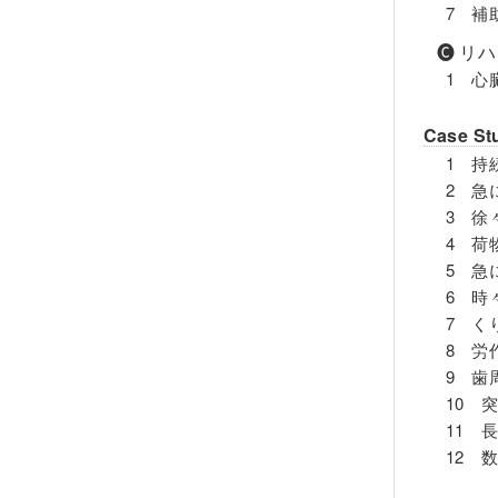
7 補
🅒 
1 心
Case St
1 持
2 急
3 徐
4 荷
5 急
6 時
7 く
8 労
9 歯
10 
11 
12 