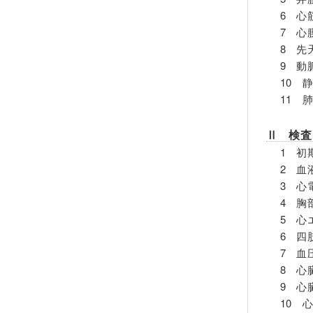
6 心
7 心
8 先
9 動
10 
11 
Ⅱ 検査
1 初
2 血
3 心
4 胸
5 心
6 四
7 血
8 心
9 心
10 