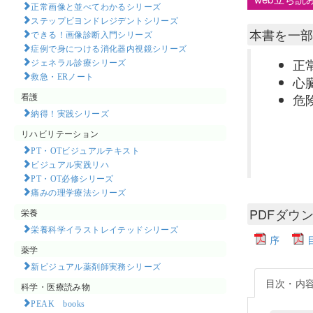
正常画像と並べてわかるシリーズ
ステップビヨンドレジデントシリーズ
本書を一
できる！画像診断入門シリーズ
症例で身につける消化器内視鏡シリーズ
正
ジェネラル診療シリーズ
救急・ERノート
心
看護
危
納得！実践シリーズ
リハビリテーション
PT・OTビジュアルテキスト
ビジュアル実践リハ
PT・OT必修シリーズ
痛みの理学療法シリーズ
PDFダウ
栄養
栄養科学イラストレイテッドシリーズ
序
薬学
新ビジュアル薬剤師実務シリーズ
目次・内
科学・医療読み物
PEAK books​