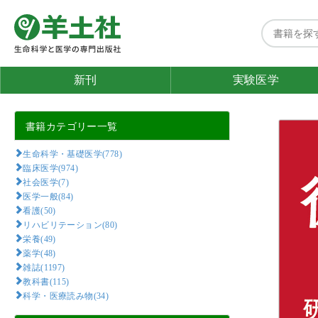
新刊
実験医学
書籍カテゴリー一覧
生命科学・基礎医学(778)
臨床医学(974)
社会医学(7)
医学一般(84)
看護(50)
リハビリテーション(80)
栄養(49)
薬学(48)
雑誌(1197)
教科書(115)
科学・医療読み物(34)