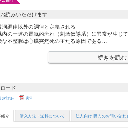
部お読みいただけます
常洞調律以外の調律と定義される
臓内の一連の電気的流れ（刺激伝導系）に異常が生じ
険な不整脈は心臓突然死の主たる原因である…
続きを読む
ンロード
目次詳細
索引
容紹介
購入方法・送料について
法人向け 購入のお問い合わ