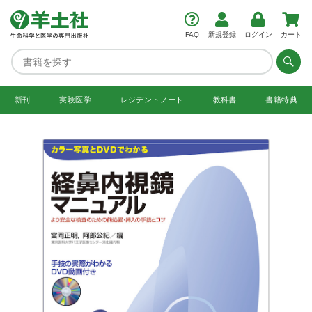
FAQ
新規登録
ログイン
カート
新刊
実験医学
レジデント
ノート
教科書
書籍特典