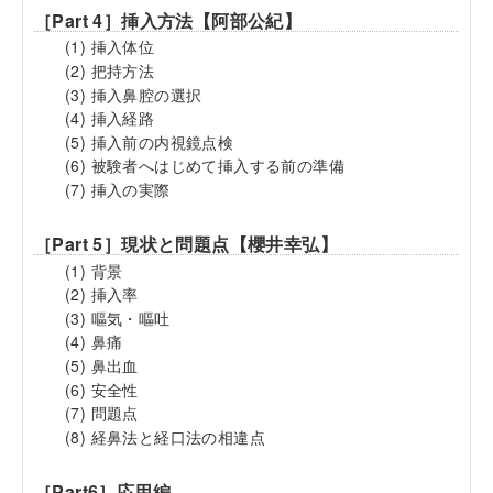
［Part 4］挿入方法【阿部公紀】
(1) 挿入体位
(2) 把持方法
(3) 挿入鼻腔の選択
(4) 挿入経路
(5) 挿入前の内視鏡点検
(6) 被験者へはじめて挿入する前の準備
(7) 挿入の実際
［Part 5］現状と問題点【櫻井幸弘】
(1) 背景
(2) 挿入率
(3) 嘔気・嘔吐
(4) 鼻痛
(5) 鼻出血
(6) 安全性
(7) 問題点
(8) 経鼻法と経口法の相違点
［Part6］応用編