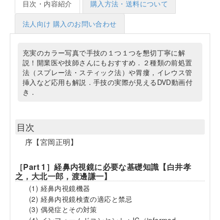
目次・内容紹介
購入方法・送料について
法人向け 購入のお問い合わせ
充実のカラー写真で手技の１つ１つを懇切丁寧に解
説！開業医や技師さんにもおすすめ．２種類の前処置
法（スプレー法・スティック法）や胃瘻，イレウス管
挿入など応用も解説．手技の実際が見えるDVD動画付
き．
目次
序【宮岡正明】
［Part 1］経鼻内視鏡に必要な基礎知識【白井孝
之，大北一郎，渡邊謙一】
(1) 経鼻内視鏡機器
(2) 経鼻内視鏡検査の適応と禁忌
(3) 偶発症とその対策
(4) インフォームドコンセント：IC（informed