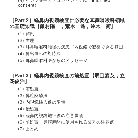
consent）
［Part 2］経鼻内視鏡検査に必要な耳鼻咽喉科領域
の基礎知識【飯村陽一，荒木 進，鈴木 衞】
(1) 解剖
(2) 生理
(3) 耳鼻咽喉科領域の疾患（内視鏡で観察できる範囲）
(4) 鼻出血への対応法
(5) 耳鼻咽喉科医からのメッセージ
［Part 3］経鼻内視鏡検査の前処置【辰巳嘉英，立
花俊治】
(1) 前処置
(2) 鼻腔麻酔法
(3) 内視鏡挿入前の準備
(4) 後処置
(5) 経鼻内視鏡施行後の注意事項
(6) 前処置・鼻腔麻酔に使用される薬剤の注意点
(7) まとめ