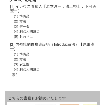
[1] イレウス管挿入【岩本淳一，溝上裕士，下河邊
宏一】
(1) 準備品
(2) 方法
(3) データ
(4) 利点と問題点
(5) おわりに
[2] 内視鏡的胃瘻造設術（Introducer法）【尾形高
士】
(1) 準備品
(2) 方法
(3) 安全性
(4) 利点と問題点
索引
こちらの書籍もお勧めいたします