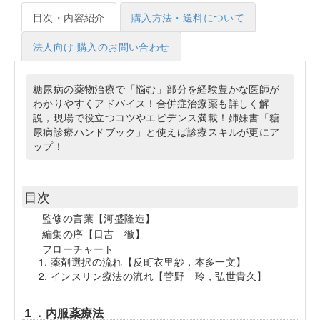
目次・内容紹介
購入方法・送料について
法人向け 購入のお問い合わせ
糖尿病の薬物治療で「悩む」部分を経験豊かな医師が
わかりやすくアドバイス！合併症治療薬も詳しく解
説，現場で役立つコツやエビデンス満載！姉妹書「糖
尿病診療ハンドブック」と使えば診療スキルが更にア
ップ！
目次
監修の言葉【河盛隆造】
編集の序【日吉 徹】
フローチャート
薬剤選択の流れ【反町衣里紗，本多一文】
インスリン療法の流れ【菅野 玲，弘世貴久】
１．内服薬療法