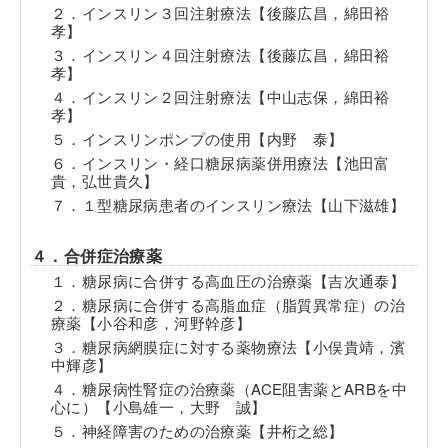
２．インスリン３回注射療法【後藤広昌，綿田裕
孝】
３．インスリン４回注射療法【後藤広昌，綿田裕
孝】
４．インスリン２回注射療法【中山志保，綿田裕
孝】
５．インスリンポンプの使用【内野 泰】
６．インスリン・経口糖尿病薬併用療法【池田富
貴，弘世貴久】
７．１型糖尿病患者のインスリン療法【山下滋雄】
４．合併症治療薬
１．糖尿病に合併する高血圧の治療薬【吉次通泰】
２．糖尿病に合併する高脂血症（脂質異常症）の治
療薬【小谷和彦，河野幹彦】
３．糖尿病網膜症に対する薬物療法【小俣貴靖，濱
中輝彦】
４．糖尿病性腎症の治療薬（ACE阻害薬とARBを中
心に）【小島雄一，大野 誠】
５．神経障害のための治療薬【井桁之総】