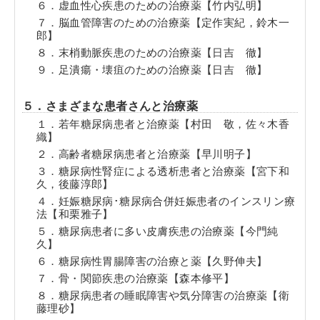
６．虚血性心疾患のための治療薬【竹内弘明】
７．脳血管障害のための治療薬【定作実紀，鈴木一
郎】
８．末梢動脈疾患のための治療薬【日吉 徹】
９．足潰瘍・壊疽のための治療薬【日吉 徹】
５．さまざまな患者さんと治療薬
１．若年糖尿病患者と治療薬【村田 敬，佐々木香
織】
２．高齢者糖尿病患者と治療薬【早川明子】
３．糖尿病性腎症による透析患者と治療薬【宮下和
久，後藤淳郎】
４．妊娠糖尿病･糖尿病合併妊娠患者のインスリン療
法【和栗雅子】
５．糖尿病患者に多い皮膚疾患の治療薬【今門純
久】
６．糖尿病性胃腸障害の治療と薬【久野伸夫】
７．骨・関節疾患の治療薬【森本修平】
８．糖尿病患者の睡眠障害や気分障害の治療薬【衛
藤理砂】