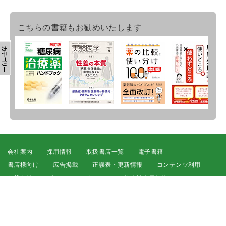
こちらの書籍もお勧めいたします
会社案内
採用情報
取扱書店一覧
電子書籍
書店様向け
広告掲載
正誤表・更新情報
コンテンツ利用
転載申請
プライバシーポリシー
羊土社会員規約
ウェブサイト利用規約
羊土社のSNS・メールマガジン
特定商取引法に基づく表示
FAQ
お問い合わせ
English
©2026 YODOSHA CO., LTD. All Rights Reserved