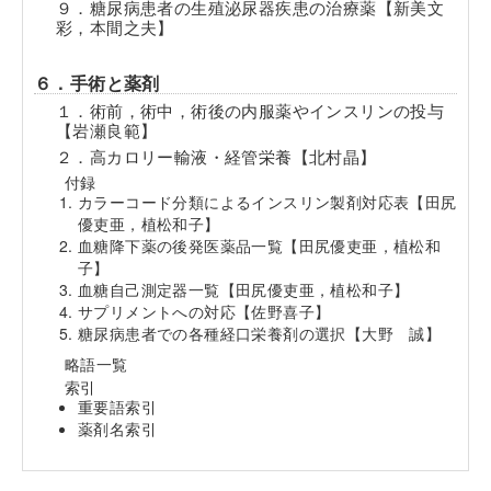
９．糖尿病患者の生殖泌尿器疾患の治療薬【新美文
彩，本間之夫】
６．手術と薬剤
１．術前，術中，術後の内服薬やインスリンの投与
【岩瀬良範】
２．高カロリー輸液・経管栄養【北村晶】
付録
カラーコード分類によるインスリン製剤対応表【田尻
優吏亜，植松和子】
血糖降下薬の後発医薬品一覧【田尻優吏亜，植松和
子】
血糖自己測定器一覧【田尻優吏亜，植松和子】
サプリメントへの対応【佐野喜子】
糖尿病患者での各種経口栄養剤の選択【大野 誠】
略語一覧
索引
重要語索引
薬剤名索引