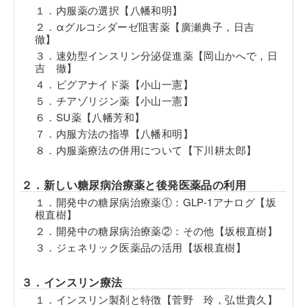
１．内服薬の選択【八幡和明】
２．αグルコシダーゼ阻害薬【廣瀬典子，日吉
徹】
３．速効型インスリン分泌促進薬【岡山かへで，日
吉 徹】
４．ビグアナイド薬【小山一憲】
５．チアゾリジン薬【小山一憲】
６．SU薬【八幡芳和】
７．内服方法の指導【八幡和明】
８．内服薬療法の併用について【下川耕太郎】
２．新しい糖尿病治療薬と後発医薬品の利用
１．開発中の糖尿病治療薬①：GLP-1アナログ【坂
根直樹】
２．開発中の糖尿病治療薬②：その他【坂根直樹】
３．ジェネリック医薬品の活用【坂根直樹】
３．インスリン療法
１．インスリン製剤と特徴【菅野 玲，弘世貴久】