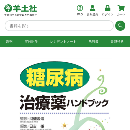
FAQ
新規登録
ログイン
カート
新刊
実験医学
レジデント
ノート
教科書
書籍特典